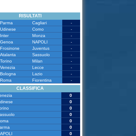
RISULTATI
Parma
Cagliari
-
Udinese
Como
-
Inter
Monza
-
Genoa
NAPOLI
-
Frosinone
Juventus
-
Atalanta
Sassuolo
-
Torino
Milan
-
Venezia
Lecce
-
Bologna
Lazio
-
Roma
Fiorentina
-
CLASSIFICA
enezia
0
dinese
0
orino
0
assuolo
0
oma
0
arma
0
APOLI
0