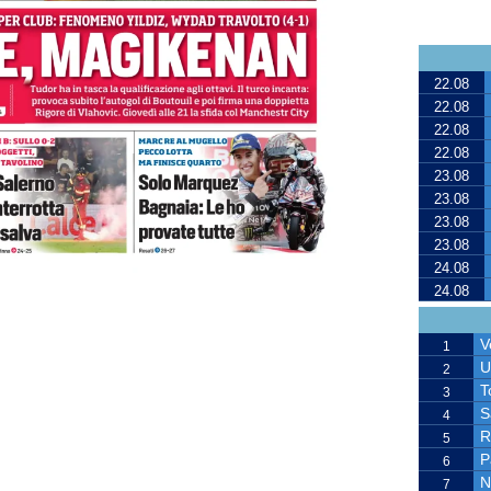
22.08
22.08
22.08
22.08
23.08
23.08
23.08
23.08
24.08
24.08
V
1
U
2
T
3
S
4
R
5
P
6
N
7