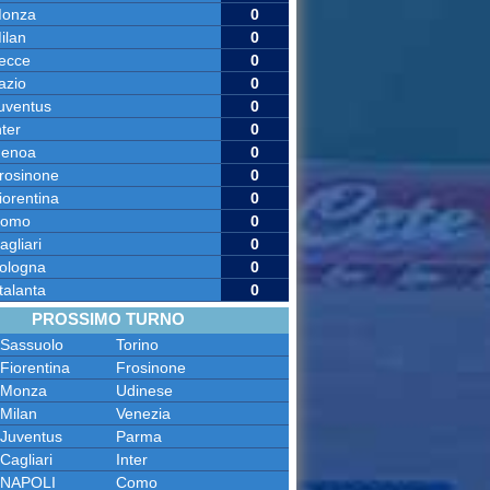
onza
0
ilan
0
ecce
0
azio
0
uventus
0
nter
0
enoa
0
rosinone
0
iorentina
0
omo
0
agliari
0
ologna
0
talanta
0
PROSSIMO TURNO
Sassuolo
Torino
Fiorentina
Frosinone
Monza
Udinese
Milan
Venezia
Juventus
Parma
Cagliari
Inter
NAPOLI
Como