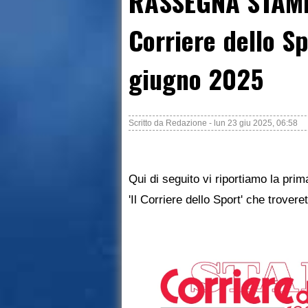
RASSEGNA STAMP
Corriere dello S
giugno 2025
Scritto da
Redazione
-
lun 23 giu 2025, 06:58
Qui di seguito vi riportiamo la pri
'Il Corriere dello Sport' che trovere