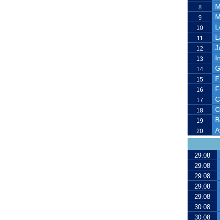
M
8
M
9
L
10
L
11
J
12
I
13
G
14
F
15
F
16
C
17
C
18
B
19
A
20
29.08
29.08
29.08
29.08
29.08
30.08
30.08