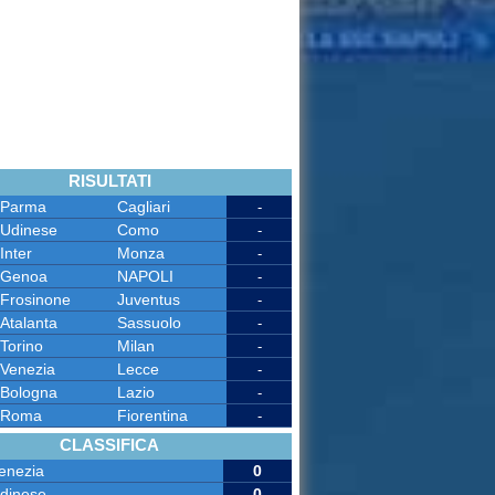
RISULTATI
Parma
Cagliari
-
Udinese
Como
-
Inter
Monza
-
Genoa
NAPOLI
-
Frosinone
Juventus
-
Atalanta
Sassuolo
-
Torino
Milan
-
Venezia
Lecce
-
Bologna
Lazio
-
Roma
Fiorentina
-
CLASSIFICA
enezia
0
dinese
0