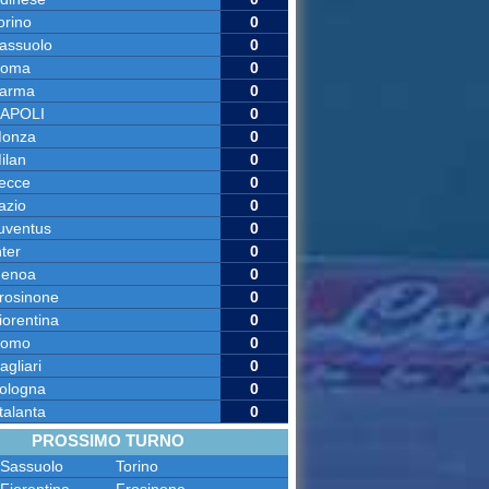
orino
0
assuolo
0
oma
0
arma
0
APOLI
0
onza
0
ilan
0
ecce
0
azio
0
uventus
0
nter
0
enoa
0
rosinone
0
iorentina
0
omo
0
agliari
0
ologna
0
talanta
0
PROSSIMO TURNO
Sassuolo
Torino