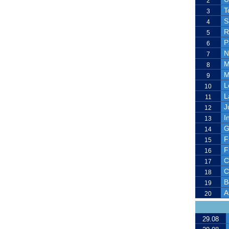
2
T
3
S
4
R
5
P
6
N
7
M
8
M
9
L
10
L
11
J
12
I
13
G
14
F
15
F
16
C
17
C
18
B
19
A
20
29.08