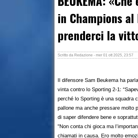
BEUKEMA: «Che e
in Champions al
prenderci la vitt
Scritto da
Redazione
-
mer 01 ott 2025, 23:57
Il difensore Sam Beukema ha parla
vinta contro lo Sporting 2-1: “Sape
perché lo Sporting è una squadra ch
pallone ma anche pressare molto p
di saper difendere bene e soprattut
"Non conta chi gioca ma l’important
chiamati in causa. Ero molto emoz