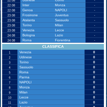
Udinese
Como
-
22.08
Inter
Monza
-
22.08
Genoa
NAPOLI
-
22.08
Frosinone
Juventus
-
23.08
Atalanta
Sassuolo
-
23.08
Torino
Milan
-
23.08
Venezia
Lecce
-
23.08
Bologna
Lazio
-
24.08
Roma
Fiorentina
-
24.08
CLASSIFICA
Venezia
0
1
Udinese
0
2
Torino
0
3
Sassuolo
0
4
Roma
0
5
Parma
0
6
NAPOLI
0
7
Monza
0
8
Milan
0
9
Lecce
0
10
Lazio
0
11