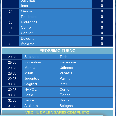
Juventus
0
12
Inter
0
13
Genoa
0
14
Frosinone
0
15
Fiorentina
0
16
Como
0
17
Cagliari
0
18
Bologna
0
19
Atalanta
0
20
PROSSIMO TURNO
Sassuolo
Torino
29.08
Fiorentina
Frosinone
29.08
Monza
Udinese
29.08
Milan
Venezia
29.08
Juventus
Parma
29.08
Cagliari
Inter
30.08
NAPOLI
Como
30.08
Lazio
Genoa
30.08
Lecce
Roma
31.08
Atalanta
Bologna
31.08
VEDI IL CALENDARIO COMPLETO