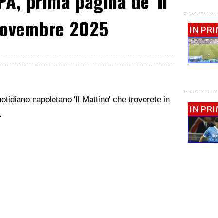
, prima pagina de 'Il
 novembre 2025
IN PR
otidiano napoletano 'Il Mattino' che troverete in
IN PR
.