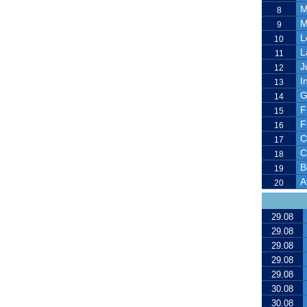
M
8
M
9
L
10
L
11
J
12
I
13
G
14
F
15
F
16
C
17
C
18
B
19
A
20
29.08
29.08
29.08
29.08
29.08
30.08
30.08