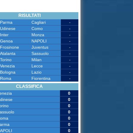
RISULTATI
Parma
Cagliari
-
Udinese
Como
-
Inter
Monza
-
Genoa
NAPOLI
-
Frosinone
Juventus
-
Atalanta
Sassuolo
-
Torino
Milan
-
Venezia
Lecce
-
Bologna
Lazio
-
Roma
Fiorentina
-
CLASSIFICA
enezia
0
dinese
0
orino
0
assuolo
0
oma
0
arma
0
APOLI
0