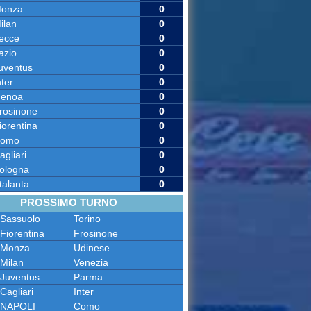
onza
0
ilan
0
ecce
0
azio
0
uventus
0
nter
0
enoa
0
rosinone
0
iorentina
0
omo
0
agliari
0
ologna
0
talanta
0
PROSSIMO TURNO
Sassuolo
Torino
Fiorentina
Frosinone
Monza
Udinese
Milan
Venezia
Juventus
Parma
Cagliari
Inter
NAPOLI
Como