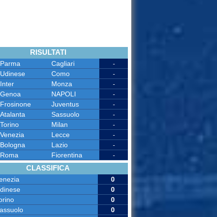
RISULTATI
Parma
Cagliari
-
Udinese
Como
-
Inter
Monza
-
Genoa
NAPOLI
-
Frosinone
Juventus
-
Atalanta
Sassuolo
-
Torino
Milan
-
Venezia
Lecce
-
Bologna
Lazio
-
Roma
Fiorentina
-
CLASSIFICA
enezia
0
dinese
0
orino
0
assuolo
0