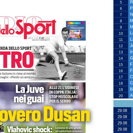
R
5
P
6
N
7
M
8
M
9
L
10
L
11
J
12
I
13
G
14
F
15
F
16
C
17
C
18
B
19
A
20
29.08
29.08
29.08
29.08