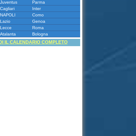
Juventus
Parma
Cagliari
Inter
NAPOLI
Como
Lazio
Genoa
Lecce
Roma
Atalanta
Bologna
DI IL CALENDARIO COMPLETO