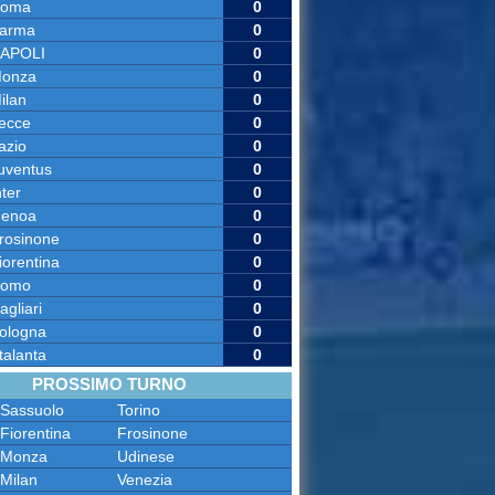
oma
0
arma
0
APOLI
0
onza
0
ilan
0
ecce
0
azio
0
uventus
0
nter
0
enoa
0
rosinone
0
iorentina
0
omo
0
agliari
0
ologna
0
talanta
0
PROSSIMO TURNO
Sassuolo
Torino
Fiorentina
Frosinone
Monza
Udinese
Milan
Venezia