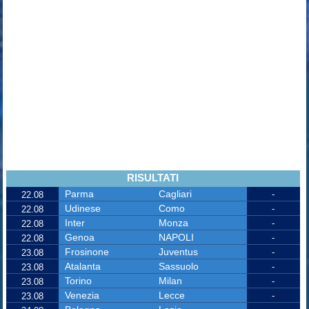
RISULTATI
Parma
Cagliari
-
22.08
Udinese
Como
-
22.08
Inter
Monza
-
22.08
Genoa
NAPOLI
-
22.08
Frosinone
Juventus
-
23.08
Atalanta
Sassuolo
-
23.08
Torino
Milan
-
23.08
Venezia
Lecce
-
23.08