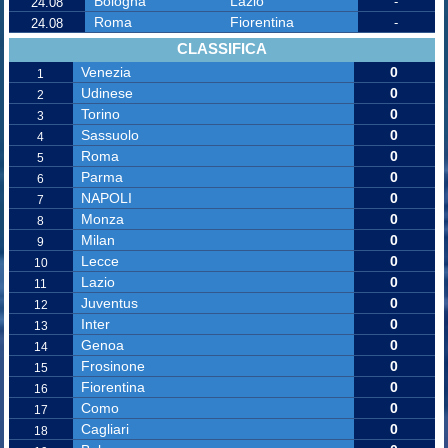
Bologna
Lazio
-
24.08
Roma
Fiorentina
-
24.08
CLASSIFICA
Venezia
0
1
Udinese
0
2
Torino
0
3
Sassuolo
0
4
Roma
0
5
Parma
0
6
NAPOLI
0
7
Monza
0
8
Milan
0
9
Lecce
0
10
Lazio
0
11
Juventus
0
12
Inter
0
13
Genoa
0
14
Frosinone
0
15
Fiorentina
0
16
Como
0
17
Cagliari
0
18