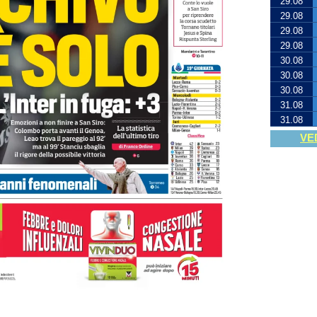
29.08
29.08
29.08
29.08
30.08
30.08
30.08
31.08
31.08
VE