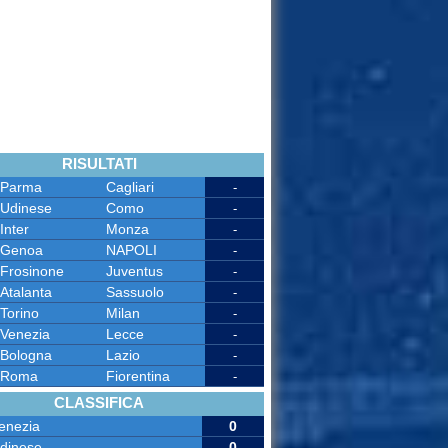
RISULTATI
Parma
Cagliari
-
Udinese
Como
-
Inter
Monza
-
Genoa
NAPOLI
-
Frosinone
Juventus
-
Atalanta
Sassuolo
-
Torino
Milan
-
Venezia
Lecce
-
Bologna
Lazio
-
Roma
Fiorentina
-
CLASSIFICA
enezia
0
dinese
0