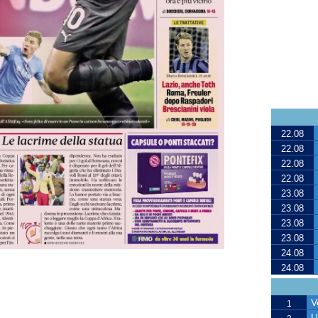
22.08
22.08
22.08
22.08
23.08
23.08
23.08
23.08
24.08
24.08
V
1
U