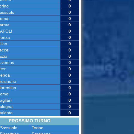
orino
0
assuolo
0
oma
0
arma
0
APOLI
0
onza
0
ilan
0
ecce
0
azio
0
uventus
0
nter
0
enoa
0
rosinone
0
iorentina
0
omo
0
agliari
0
ologna
0
talanta
0
PROSSIMO TURNO
Sassuolo
Torino