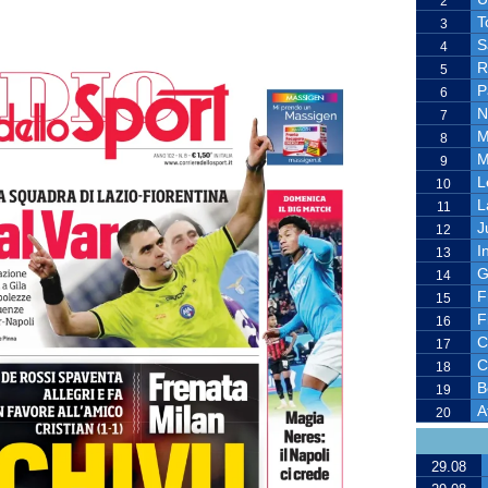
2
T
3
S
4
R
5
P
6
N
7
M
8
M
9
L
10
L
11
J
12
I
13
G
14
F
15
F
16
C
17
C
18
B
19
A
20
29.08