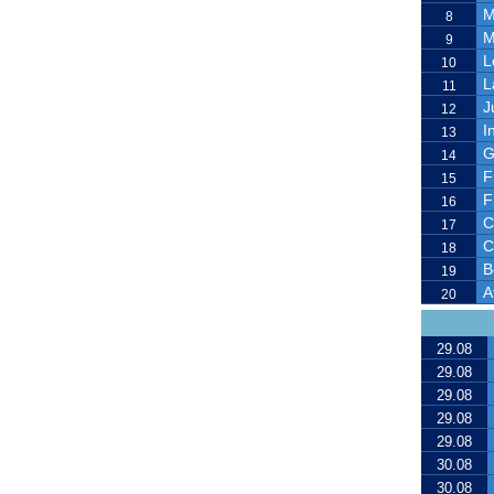
M
8
M
9
L
10
L
11
J
12
I
13
G
14
F
15
F
16
C
17
C
18
B
19
A
20
29.08
29.08
29.08
29.08
29.08
30.08
30.08