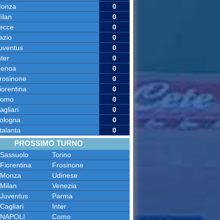
onza
0
ilan
0
ecce
0
azio
0
uventus
0
nter
0
enoa
0
rosinone
0
iorentina
0
omo
0
agliari
0
ologna
0
talanta
0
PROSSIMO TURNO
Sassuolo
Torino
Fiorentina
Frosinone
Monza
Udinese
Milan
Venezia
Juventus
Parma
Cagliari
Inter
NAPOLI
Como