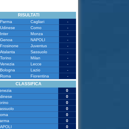
RISULTATI
Parma
Cagliari
-
Udinese
Como
-
Inter
Monza
-
Genoa
NAPOLI
-
Frosinone
Juventus
-
Atalanta
Sassuolo
-
Torino
Milan
-
Venezia
Lecce
-
Bologna
Lazio
-
Roma
Fiorentina
-
CLASSIFICA
enezia
0
dinese
0
orino
0
assuolo
0
oma
0
arma
0
APOLI
0