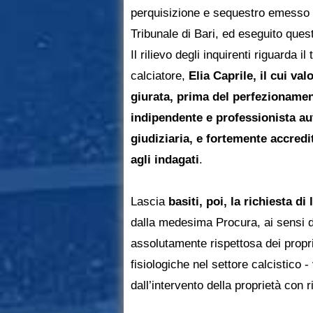
perquisizione e sequestro emesso d
Tribunale di Bari, ed eseguito ques
Il rilievo degli inquirenti riguarda i
calciatore,
Elia Caprile, il cui va
giurata, prima del perfezionamen
indipendente e professionista au
giudiziaria, e fortemente accredit
agli indagati
.
Lascia
basiti, poi, la richiesta d
dalla medesima Procura, ai sensi de
assolutamente rispettosa dei propri
fisiologiche nel settore calcistico
dall’intervento della proprietà con r