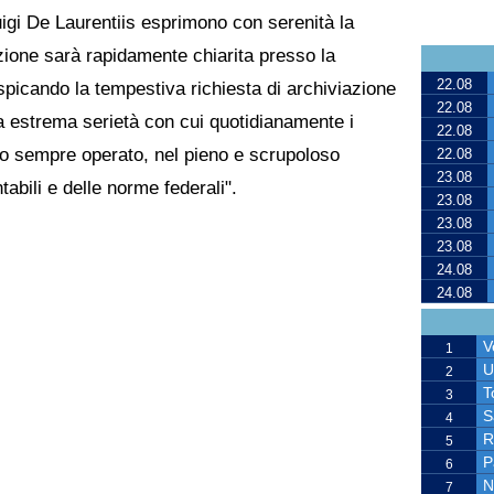
igi De Laurentiis esprimono con serenità la
zione sarà rapidamente chiarita presso la
22.08
spicando la tempestiva richiesta di archiviazione
22.08
a estrema serietà con cui quotidianamente i
22.08
no sempre operato, nel pieno e scrupoloso
22.08
23.08
ntabili e delle norme federali".
23.08
23.08
23.08
24.08
24.08
V
1
U
2
T
3
S
4
R
5
P
6
N
7