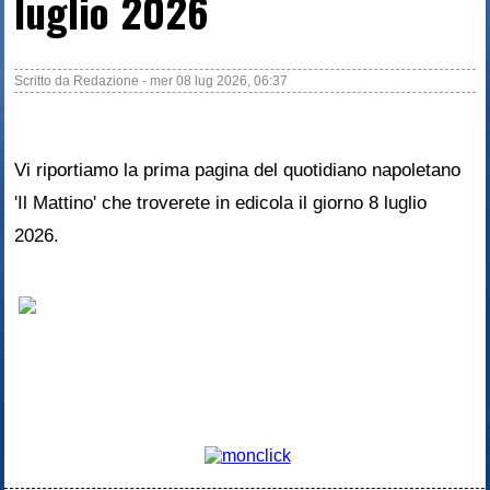
luglio 2026
Scritto da
Redazione
-
mer 08 lug 2026, 06:37
Vi riportiamo la prima pagina del quotidiano napoletano
'Il Mattino' che troverete in edicola il giorno 8 luglio
2026.