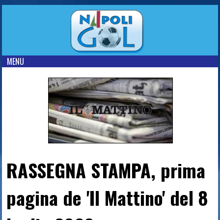
MENU
RASSEGNA STAMPA, prima
pagina de 'Il Mattino' del 8