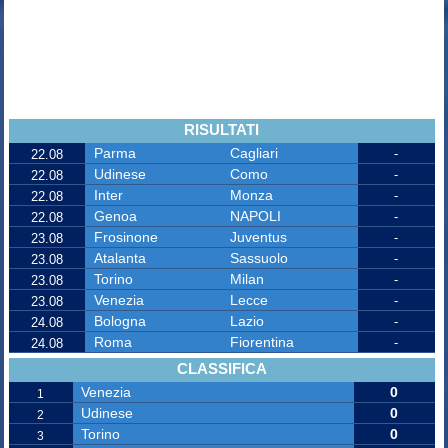
RISULTATI
Parma
Cagliari
-
22.08
Udinese
Como
-
22.08
Inter
Monza
-
22.08
Genoa
NAPOLI
-
22.08
Frosinone
Juventus
-
23.08
Atalanta
Sassuolo
-
23.08
Torino
Milan
-
23.08
Venezia
Lecce
-
23.08
Bologna
Lazio
-
24.08
Roma
Fiorentina
-
24.08
CLASSIFICA
Venezia
0
1
Udinese
0
2
Torino
0
3