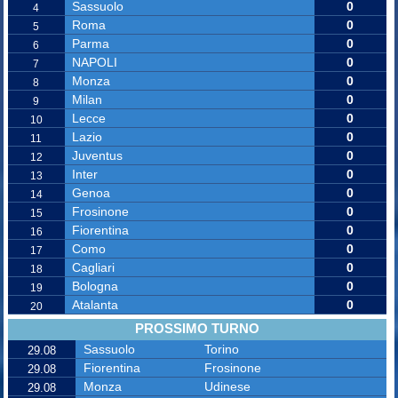
Sassuolo
0
4
Roma
0
5
Parma
0
6
NAPOLI
0
7
Monza
0
8
Milan
0
9
Lecce
0
10
Lazio
0
11
Juventus
0
12
Inter
0
13
Genoa
0
14
Frosinone
0
15
Fiorentina
0
16
Como
0
17
Cagliari
0
18
Bologna
0
19
Atalanta
0
20
PROSSIMO TURNO
Sassuolo
Torino
29.08
Fiorentina
Frosinone
29.08
Monza
Udinese
29.08