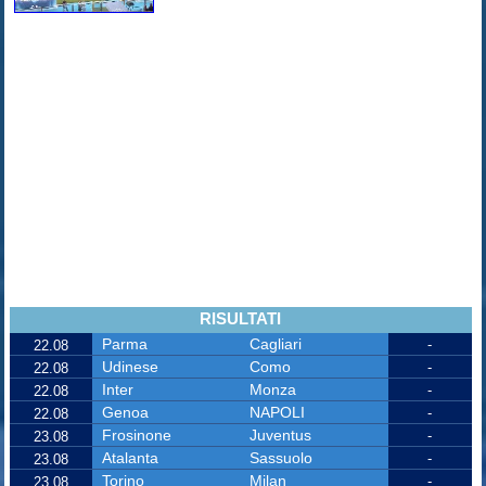
RISULTATI
Parma
Cagliari
-
22.08
Udinese
Como
-
22.08
Inter
Monza
-
22.08
Genoa
NAPOLI
-
22.08
Frosinone
Juventus
-
23.08
Atalanta
Sassuolo
-
23.08
Torino
Milan
-
23.08