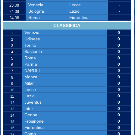
Venezia
Lecce
-
23.08
Bologna
Lazio
-
24.08
Roma
Fiorentina
-
24.08
CLASSIFICA
Venezia
0
1
Udinese
0
2
Torino
0
3
Sassuolo
0
4
Roma
0
5
Parma
0
6
NAPOLI
0
7
Monza
0
8
Milan
0
9
Lecce
0
10
Lazio
0
11
Juventus
0
12
Inter
0
13
Genoa
0
14
Frosinone
0
15
Fiorentina
0
16
Como
0
17