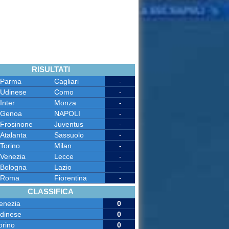
RISULTATI
Parma
Cagliari
-
Udinese
Como
-
Inter
Monza
-
Genoa
NAPOLI
-
Frosinone
Juventus
-
Atalanta
Sassuolo
-
Torino
Milan
-
Venezia
Lecce
-
Bologna
Lazio
-
Roma
Fiorentina
-
CLASSIFICA
enezia
0
dinese
0
orino
0