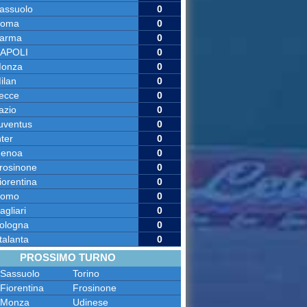
assuolo
0
oma
0
arma
0
APOLI
0
onza
0
ilan
0
ecce
0
azio
0
uventus
0
nter
0
enoa
0
rosinone
0
iorentina
0
omo
0
agliari
0
ologna
0
talanta
0
PROSSIMO TURNO
Sassuolo
Torino
Fiorentina
Frosinone
Monza
Udinese