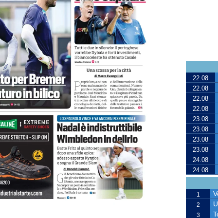
22.08
22.08
22.08
22.08
23.08
23.08
23.08
23.08
24.08
24.08
V
1
U
2
T
3