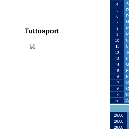
S
4
R
5
P
6
N
7
M
8
Tuttosport
M
9
L
10
L
11
J
12
I
13
G
14
F
15
F
16
C
17
C
18
B
19
A
20
29.08
29.08
29.08