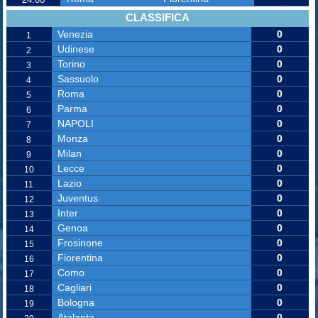
CLASSIFICA
Venezia
0
1
Udinese
0
2
Torino
0
3
Sassuolo
0
4
Roma
0
5
Parma
0
6
NAPOLI
0
7
Monza
0
8
Milan
0
9
Lecce
0
10
Lazio
0
11
Juventus
0
12
Inter
0
13
Genoa
0
14
Frosinone
0
15
Fiorentina
0
16
Como
0
17
Cagliari
0
18
Bologna
0
19
Atalanta
0