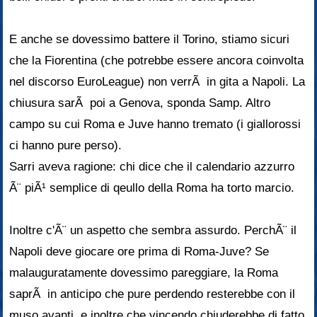
E anche se dovessimo battere il Torino, stiamo sicuri
che la Fiorentina (che potrebbe essere ancora coinvolta
nel discorso EuroLeague) non verrÃ in gita a Napoli. La
chiusura sarÃ poi a Genova, sponda Samp. Altro
campo su cui Roma e Juve hanno tremato (i giallorossi
ci hanno pure perso).
Sarri aveva ragione: chi dice che il calendario azzurro
Ã¨ piÃ¹ semplice di qeullo della Roma ha torto marcio.
Inoltre c'Ã¨ un aspetto che sembra assurdo. PerchÃ¨ il
Napoli deve giocare ore prima di Roma-Juve? Se
malauguratamente dovessimo pareggiare, la Roma
saprÃ in anticipo che pure perdendo resterebbe con il
muso avanti, e inoltre che vincendo chiuderebbe di fatto