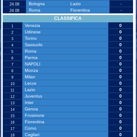
Bologna
Lazio
-
24.08
Roma
Fiorentina
-
24.08
CLASSIFICA
Venezia
0
1
Udinese
0
2
Torino
0
3
Sassuolo
0
4
Roma
0
5
Parma
0
6
NAPOLI
0
7
Monza
0
8
Milan
0
9
Lecce
0
10
Lazio
0
11
Juventus
0
12
Inter
0
13
Genoa
0
14
Frosinone
0
15
Fiorentina
0
16
Como
0
17
Cagliari
0
18