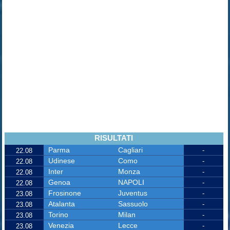
RISULTATI
Parma
Cagliari
-
22.08
Udinese
Como
-
22.08
Inter
Monza
-
22.08
Genoa
NAPOLI
-
22.08
Frosinone
Juventus
-
23.08
Atalanta
Sassuolo
-
23.08
Torino
Milan
-
23.08
Venezia
Lecce
-
23.08