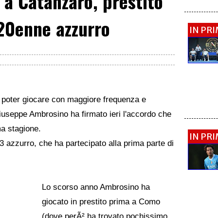
a Catanzaro, prestito
 20enne azzurro
IN PR
a poter giocare con maggiore frequenza e
iuseppe Ambrosino ha firmato ieri l'accordo che
a stagione.
IN PR
3 azzurro, che ha partecipato alla prima parte di
Lo scorso anno Ambrosino ha
giocato in prestito prima a Como
(dove perÃ² ha trovato pochissimo