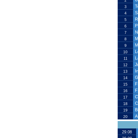
2
T
3
S
4
R
5
P
6
N
7
M
8
M
9
L
10
L
11
J
12
I
13
G
14
F
15
F
16
C
17
C
18
B
19
A
20
29.08