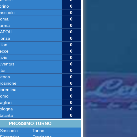
orino
0
assuolo
0
oma
0
arma
0
APOLI
0
onza
0
ilan
0
ecce
0
azio
0
uventus
0
nter
0
enoa
0
rosinone
0
iorentina
0
omo
0
agliari
0
ologna
0
talanta
0
PROSSIMO TURNO
Sassuolo
Torino