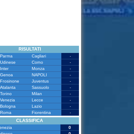
RISULTATI
Parma
Cagliari
-
Udinese
Como
-
Inter
Monza
-
Genoa
NAPOLI
-
Frosinone
Juventus
-
Atalanta
Sassuolo
-
Torino
Milan
-
Venezia
Lecce
-
Bologna
Lazio
-
Roma
Fiorentina
-
CLASSIFICA
enezia
0
dinese
0