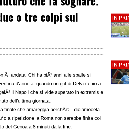
 futuro che fa sognare.
ue o tre colpi sul
IN PR
IN PR
 Ã¨ andata. Chi ha piÃ¹ anni alle spalle si
entina d'anni fa, quando un gol di Delvecchio a
elÃ² il Napoli che si vide superato in extremis e
nuto dell'ultima giornata.
effa finale che amareggia perchÃ© - diciamocela
cu*o a ripetizione la Roma non sarebbe finita col
o del Genoa a 8 minuti dalla fine.