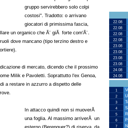
gruppo servirebbero solo colpi
costosi". Tradotto: o arrivano
22.08
giocatori di primissima fascia,
22.08
ellare un organico che Ã¨ giÃ forte com'Ã¨.
22.08
22.08
 ruoli dove mancano (tipo terzino destro e
23.08
rtiere).
23.08
23.08
23.08
dicazione di mercato, dicendo che il prossimo
24.08
come Milik e Pavoletti. Soprattutto l'ex Genoa,
24.08
di a restare in azzurro a dispetto delle
V
1
rove.
U
2
T
3
S
4
In attacco quindi non si muoverÃ
R
5
una foglia. Al massimo arriverÃ un
P
6
N
esterno (Berenguer?) di riserva, da
7