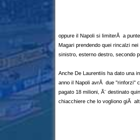
oppure il Napoli si limiterÃ a punt
Magari prendendo quei rincalzi nei
sinistro, esterno destro, secondo po
Anche De Laurentiis ha dato una in
anno il Napoli avrÃ due "rinforzi" 
pagato 18 milioni, Ã¨ destinato quin
chiacchiere che lo vogliono giÃ alt