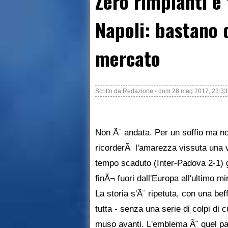
Zero rimpianti e
Napoli: bastano d
mercato
Scritto da
Redazione
-
dom 28 mag 2017, 23:33
Non Ã¨ andata. Per un soffio ma non
ricorderÃ l'amarezza vissuta una v
tempo scaduto (Inter-Padova 2-1) g
finÃ¬ fuori dall'Europa all'ultimo mi
La storia s'Ã¨ ripetuta, con una b
tutta - senza una serie di colpi di 
muso avanti. L'emblema Ã¨ quel pal