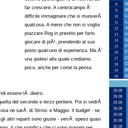
M
8
far crescere. A centrocampo Ã¨
M
9
difficile immaginare che si muoverÃ
L
10
L
11
qualcosa. A meno che non si voglia
J
12
piazzare Rog in prestito per farlo
I
13
G
14
giocare di piÃ¹, prendendo al suo
F
15
posto qualcuno di esperienza. Ma Ã¨
F
16
C
una ipotesi alla quale crediamo
17
C
18
poco, anche per come la pensa
B
19
A
20
29.08
ndi essere lÃ dietro.
29.08
quella del secondo e terzo portiere. Poi si vedrÃ
29.08
29.08
a ne sarÃ di Strinic e Maggio. Il budget - se
29.08
gli altri reparti sono giuste - verrÃ speso quasi
30.08
30.08
po. Il che significa che ci sono margini per