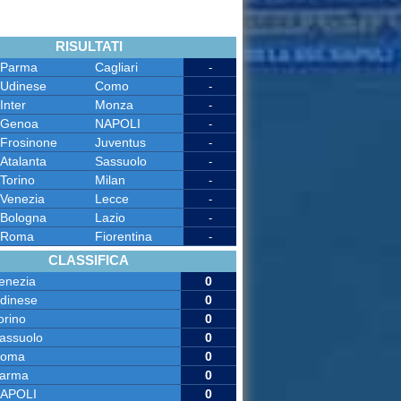
RISULTATI
Parma
Cagliari
-
Udinese
Como
-
Inter
Monza
-
Genoa
NAPOLI
-
Frosinone
Juventus
-
Atalanta
Sassuolo
-
Torino
Milan
-
Venezia
Lecce
-
Bologna
Lazio
-
Roma
Fiorentina
-
CLASSIFICA
enezia
0
dinese
0
orino
0
assuolo
0
oma
0
arma
0
APOLI
0