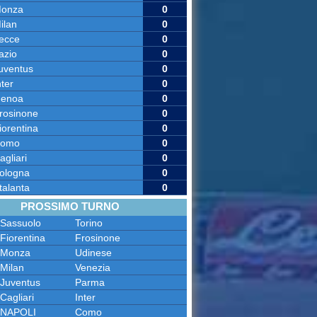
onza
0
ilan
0
ecce
0
azio
0
uventus
0
nter
0
enoa
0
rosinone
0
iorentina
0
omo
0
agliari
0
ologna
0
talanta
0
PROSSIMO TURNO
Sassuolo
Torino
Fiorentina
Frosinone
Monza
Udinese
Milan
Venezia
Juventus
Parma
Cagliari
Inter
NAPOLI
Como