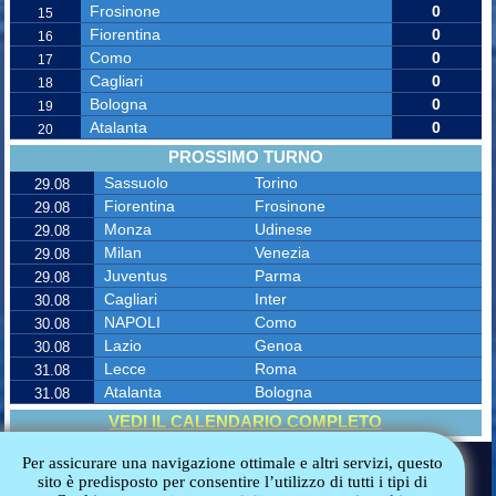
Frosinone
0
15
Fiorentina
0
16
Como
0
17
Cagliari
0
18
Bologna
0
19
Atalanta
0
20
PROSSIMO TURNO
Sassuolo
Torino
29.08
Fiorentina
Frosinone
29.08
Monza
Udinese
29.08
Milan
Venezia
29.08
Juventus
Parma
29.08
Cagliari
Inter
30.08
NAPOLI
Como
30.08
Lazio
Genoa
30.08
Lecce
Roma
31.08
Atalanta
Bologna
31.08
VEDI IL CALENDARIO COMPLETO
Copyright © 2014-2026 Stemas. Tutti i diritti riservati
Per assicurare una navigazione ottimale e altri servizi, questo
COOKIE POLICY
sito è predisposto per consentire l’utilizzo di tutti i tipi di
REDAZIONE