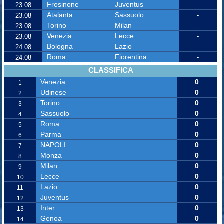
Frosinone
Juventus
-
23.08
Atalanta
Sassuolo
-
23.08
Torino
Milan
-
23.08
Venezia
Lecce
-
23.08
Bologna
Lazio
-
24.08
Roma
Fiorentina
-
24.08
CLASSIFICA
Venezia
0
1
Udinese
0
2
Torino
0
3
Sassuolo
0
4
Roma
0
5
Parma
0
6
NAPOLI
0
7
Monza
0
8
Milan
0
9
Lecce
0
10
Lazio
0
11
Juventus
0
12
Inter
0
13
Genoa
0
14