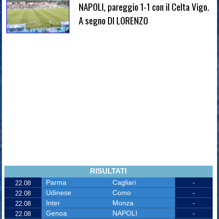
NAPOLI, pareggio 1-1 con il Celta Vigo.
A segno DI LORENZO
RISULTATI
Parma
Cagliari
-
22.08
Udinese
Como
-
22.08
Inter
Monza
-
22.08
Genoa
NAPOLI
-
22.08