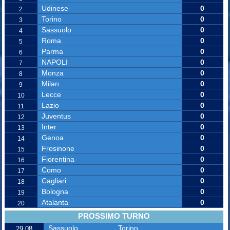
Udinese
0
2
Torino
0
3
Sassuolo
0
4
Roma
0
5
Parma
0
6
NAPOLI
0
7
Monza
0
8
Milan
0
9
Lecce
0
10
Lazio
0
11
Juventus
0
12
Inter
0
13
Genoa
0
14
Frosinone
0
15
Fiorentina
0
16
Como
0
17
Cagliari
0
18
Bologna
0
19
Atalanta
0
20
PROSSIMO TURNO
Sassuolo
Torino
29.08