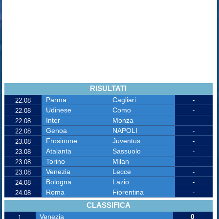
RISULTATI
Parma
Cagliari
-
22.08
Udinese
Como
-
22.08
Inter
Monza
-
22.08
Genoa
NAPOLI
-
22.08
Frosinone
Juventus
-
23.08
Atalanta
Sassuolo
-
23.08
Torino
Milan
-
23.08
Venezia
Lecce
-
23.08
Bologna
Lazio
-
24.08
Roma
Fiorentina
-
24.08
CLASSIFICA
Venezia
0
1