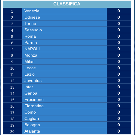
CLASSIFICA
Venezia
0
1
Udinese
0
2
Torino
0
3
Sassuolo
0
4
Roma
0
5
Parma
0
6
NAPOLI
0
7
Monza
0
8
Milan
0
9
Lecce
0
10
Lazio
0
11
Juventus
0
12
Inter
0
13
Genoa
0
14
Frosinone
0
15
Fiorentina
0
16
Como
0
17
Cagliari
0
18
Bologna
0
19
Atalanta
0
20