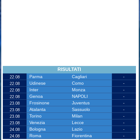
RISULTATI
Parma
Cagliari
-
22.08
Udinese
Como
-
22.08
Inter
Monza
-
22.08
Genoa
NAPOLI
-
22.08
Frosinone
Juventus
-
23.08
Atalanta
Sassuolo
-
23.08
Torino
Milan
-
23.08
Venezia
Lecce
-
23.08
Bologna
Lazio
-
24.08
Roma
Fiorentina
-
24.08