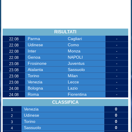
RISULTATI
Parma
Cagliari
-
22.08
Udinese
Como
-
22.08
Inter
Monza
-
22.08
Genoa
NAPOLI
-
22.08
Frosinone
Juventus
-
23.08
Atalanta
Sassuolo
-
23.08
Torino
Milan
-
23.08
Venezia
Lecce
-
23.08
Bologna
Lazio
-
24.08
Roma
Fiorentina
-
24.08
CLASSIFICA
Venezia
0
1
Udinese
0
2
Torino
0
3
Sassuolo
0
4