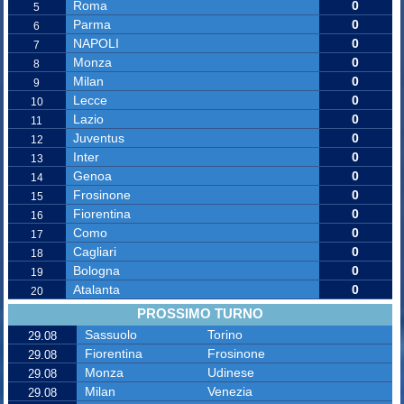
Roma
0
5
Parma
0
6
NAPOLI
0
7
Monza
0
8
Milan
0
9
Lecce
0
10
Lazio
0
11
Juventus
0
12
Inter
0
13
Genoa
0
14
Frosinone
0
15
Fiorentina
0
16
Como
0
17
Cagliari
0
18
Bologna
0
19
Atalanta
0
20
PROSSIMO TURNO
Sassuolo
Torino
29.08
Fiorentina
Frosinone
29.08
Monza
Udinese
29.08
Milan
Venezia
29.08