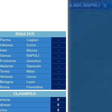
RISULTATI
Parma
Cagliari
-
Udinese
Como
-
Inter
Monza
-
Genoa
NAPOLI
-
Frosinone
Juventus
-
Atalanta
Sassuolo
-
Torino
Milan
-
Venezia
Lecce
-
Bologna
Lazio
-
Roma
Fiorentina
-
CLASSIFICA
enezia
0
dinese
0
orino
0