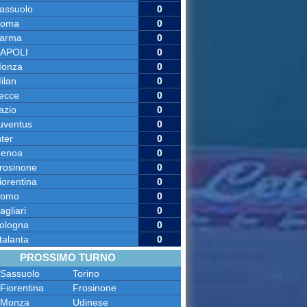
assuolo
0
oma
0
arma
0
APOLI
0
onza
0
ilan
0
ecce
0
azio
0
uventus
0
nter
0
enoa
0
rosinone
0
iorentina
0
omo
0
agliari
0
ologna
0
talanta
0
PROSSIMO TURNO
Sassuolo
Torino
Fiorentina
Frosinone
Monza
Udinese