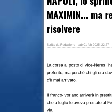
NAPOLI, lo sprint
MAXIMIN... ma re
risolvere
Scritto da
Redazione
-
sab 01 feb 2025, 22:27
La corsa al posto di vice-Neres l'h
preferito, ma perché chi gli era dav
c'è mai arrivato.
Il franco-ivoriano arriverà in presti
che a luglio lo aveva prestato al 
via.