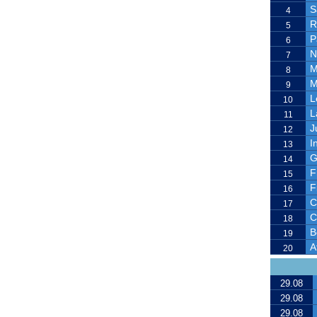
S
4
R
5
P
6
N
7
M
8
M
9
L
10
L
11
J
12
I
13
G
14
F
15
F
16
C
17
C
18
B
19
A
20
29.08
29.08
29.08