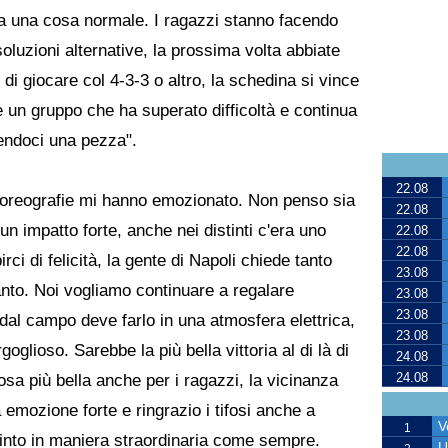
ra una cosa normale. I ragazzi stanno facendo
oluzioni alternative, la prossima volta abbiate
 di giocare col 4-3-3 o altro, la schedina si vince
 è un gruppo che ha superato difficoltà e continua
tendoci una pezza".
22.08
e coreografie mi hanno emozionato. Non penso sia
22.08
n impatto forte, anche nei distinti c'era uno
22.08
22.08
rci di felicità, la gente di Napoli chiede tanto
23.08
nto. Noi vogliamo continuare a regalare
23.08
23.08
al campo deve farlo in una atmosfera elettrica,
23.08
oglioso. Sarebbe la più bella vittoria al di là di
24.08
24.08
osa più bella anche per i ragazzi, la vicinanza
a emozione forte e ringrazio i tifosi anche a
V
1
into in maniera straordinaria come sempre.
U