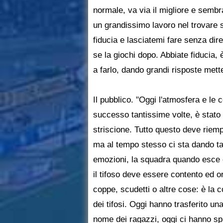
normale, va via il migliore e semb
un grandissimo lavoro nel trovare s
fiducia e lasciatemi fare senza dire
se la giochi dopo. Abbiate fiducia,
a farlo, dando grandi risposte met
Il pubblico. "Oggi l'atmosfera e l
successo tantissime volte, è stato u
striscione. Tutto questo deve riempi
ma al tempo stesso ci sta dando ta
emozioni, la squadra quando esce d
il tifoso deve essere contento ed org
coppe, scudetti o altre cose: è la c
dei tifosi. Oggi hanno trasferito un
nome dei ragazzi, oggi ci hanno sp