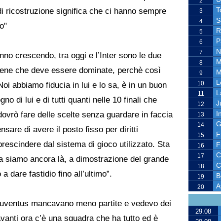
2
T
di ricostruzione significa che ci hanno sempre
3
S
4
o"
R
5
P
6
N
7
no crescendo, tra oggi e l’Inter sono le due
M
8
 bene che deve essere dominate, perchè così
M
9
L
10
Noi abbiamo fiducia in lui e lo sa, è in un buon
L
11
di lui e di tutti quanti nelle 10 finali che
J
12
I
ovrò fare delle scelte senza guardare in faccia
13
G
14
re di avere il posto fisso per diritti
F
15
prescindere dal sistema di gioco utilizzato. Sta
F
16
C
17
a siamo ancora là, a dimostrazione del grande
C
18
a dare fastidio fino all’ultimo”.
B
19
A
20
a Juventus mancavano meno partite e vedevo dei
29.08
avanti ora c’è una squadra che ha tutto ed è