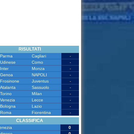
RISULTATI
Parma
Cagliari
-
Udinese
Como
-
Inter
Monza
-
Genoa
NAPOLI
-
Frosinone
Juventus
-
Atalanta
Sassuolo
-
Torino
Milan
-
Venezia
Lecce
-
Bologna
Lazio
-
Roma
Fiorentina
-
CLASSIFICA
enezia
0
dinese
0