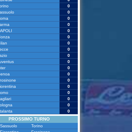
orino
0
assuolo
0
oma
0
arma
0
APOLI
0
onza
0
ilan
0
ecce
0
azio
0
uventus
0
nter
0
enoa
0
rosinone
0
iorentina
0
omo
0
agliari
0
ologna
0
talanta
0
PROSSIMO TURNO
Sassuolo
Torino