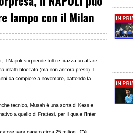
orpresa, il NAPOLI può
re lampo con il Milan
IN PR
i, il Napoli sorprende tutti e piazza un affare
ha infatti bloccato (ma non ancora preso) il
nni da compiere a novembre, battendo la
IN PR
che tecnico, Musah è una sorta di Kessie
tivo a quello di Frattesi, per il quale l'Inter
iocatore sarà pagato circa 25 milioni. C'è