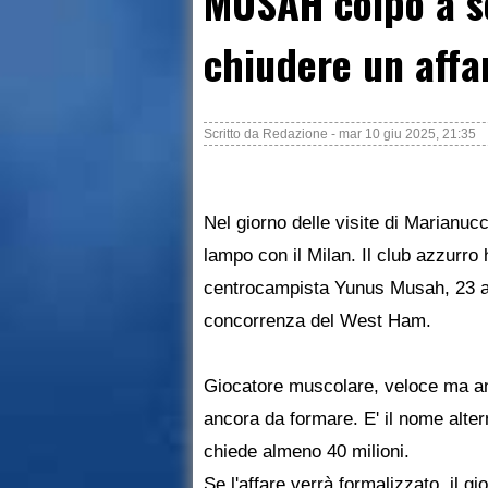
MUSAH colpo a s
chiudere un affa
Scritto da
Redazione
-
mar 10 giu 2025, 21:35
Nel giorno delle visite di Marianucc
lampo con il Milan. Il club azzurro 
centrocampista Yunus Musah, 23 a
concorrenza del West Ham.
Giocatore muscolare, veloce ma an
ancora da formare. E' il nome alterna
chiede almeno 40 milioni.
Se l'affare verrà formalizzato, il g