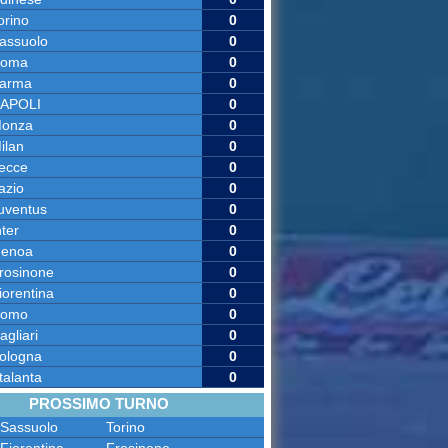
orino
0
assuolo
0
oma
0
arma
0
APOLI
0
onza
0
ilan
0
ecce
0
azio
0
uventus
0
nter
0
enoa
0
rosinone
0
iorentina
0
omo
0
agliari
0
ologna
0
talanta
0
PROSSIMO TURNO
Sassuolo
Torino