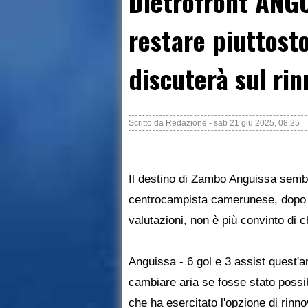
Dietrofront ANGU
restare piuttost
discuterà sul ri
Scritto da
Redazione
-
sab 21 giu 2025, 08:25
Il destino di Zambo Anguissa sembr
centrocampista camerunese, dopo av
valutazioni, non è più convinto di c
Anguissa - 6 gol e 3 assist quest'a
cambiare aria se fosse stato possib
che ha esercitato l'opzione di rinn