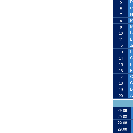
R
5
P
6
N
7
M
8
M
9
L
10
L
11
J
12
I
13
G
14
F
15
F
16
C
17
C
18
B
19
A
20
29.08
29.08
29.08
29.08