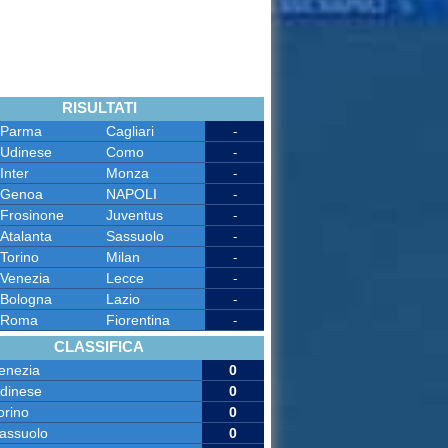
RISULTATI
Parma
Cagliari
-
Udinese
Como
-
Inter
Monza
-
Genoa
NAPOLI
-
Frosinone
Juventus
-
Atalanta
Sassuolo
-
Torino
Milan
-
Venezia
Lecce
-
Bologna
Lazio
-
Roma
Fiorentina
-
CLASSIFICA
enezia
0
dinese
0
orino
0
assuolo
0