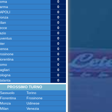
oma
0
arma
0
APOLI
0
onza
0
ilan
0
ecce
0
azio
0
uventus
0
nter
0
enoa
0
rosinone
0
iorentina
0
omo
0
agliari
0
ologna
0
talanta
0
PROSSIMO TURNO
Sassuolo
Torino
Fiorentina
Frosinone
Monza
Udinese
Milan
Venezia