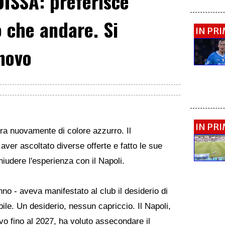
ISSA: preferisce
o che andare. Si
IN PR
nnovo
IN PR
a nuovamente di colore azzurro. Il
er ascoltato diverse offerte e fatto le sue
hiudere l'esperienza con il Napoli.
nno - aveva manifestato al club il desiderio di
ile. Un desiderio, nessun capriccio. Il Napoli,
ovo fino al 2027, ha voluto assecondare il