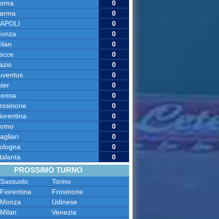
oma
0
arma
0
APOLI
0
onza
0
ilan
0
ecce
0
azio
0
uventus
0
nter
0
enoa
0
rosinone
0
iorentina
0
omo
0
agliari
0
ologna
0
talanta
0
PROSSIMO TURNO
Sassuolo
Torino
Fiorentina
Frosinone
Monza
Udinese
Milan
Venezia