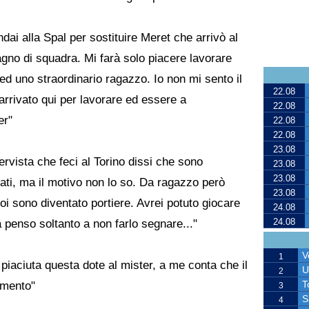
dai alla Spal per sostituire Meret che arrivò al
agno di squadra. Mi farà solo piacere lavorare
 ed uno straordinario ragazzo. Io non mi sento il
22.08
rrivato qui per lavorare ed essere a
22.08
er"
22.08
22.08
23.08
tervista che feci al Torino dissi che sono
23.08
23.08
ati, ma il motivo non lo so. Da ragazzo però
23.08
oi sono diventato portiere. Avrei potuto giocare
24.08
24.08
a penso soltanto a non farlo segnare..."
V
1
piaciuta questa dote al mister, a me conta che il
U
2
T
omento"
3
S
4