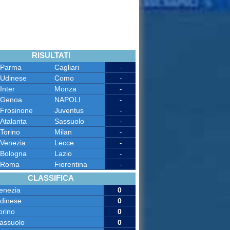
RISULTATI
Parma
Cagliari
-
Udinese
Como
-
Inter
Monza
-
Genoa
NAPOLI
-
Frosinone
Juventus
-
Atalanta
Sassuolo
-
Torino
Milan
-
Venezia
Lecce
-
Bologna
Lazio
-
Roma
Fiorentina
-
CLASSIFICA
enezia
0
dinese
0
orino
0
assuolo
0