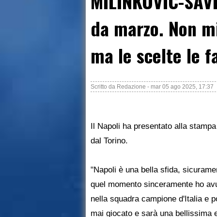
MILINKOVIC-SAVI
da marzo. Non mi
ma le scelte le f
Scritto da
Redazione
-
mar 05 ago 2025, 17:37
Il Napoli ha presentato alla stampa
dal Torino.
"Napoli è una bella sfida, sicurame
quel momento sinceramente ho avuto
nella squadra campione d'Italia e
mai giocato e sarà una bellissima 