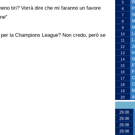
R
5
meno tiri? Vorrà dire che mi faranno un favore
P
6
N
7
one"
M
8
M
9
L
10
 o per la Champions League? Non credo, però se
L
11
J
12
I
13
G
14
F
15
F
16
C
17
C
18
B
19
A
20
29.08
29.08
29.08
29.08