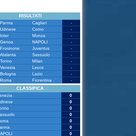
RISULTATI
Parma
Cagliari
-
Udinese
Como
-
Inter
Monza
-
Genoa
NAPOLI
-
Frosinone
Juventus
-
Atalanta
Sassuolo
-
Torino
Milan
-
Venezia
Lecce
-
Bologna
Lazio
-
Roma
Fiorentina
-
CLASSIFICA
enezia
0
dinese
0
orino
0
assuolo
0
oma
0
arma
0
APOLI
0