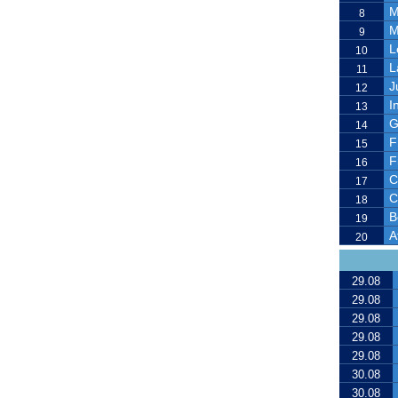
M
8
M
9
L
10
L
11
J
12
I
13
G
14
F
15
F
16
C
17
C
18
B
19
A
20
29.08
29.08
29.08
29.08
29.08
30.08
30.08