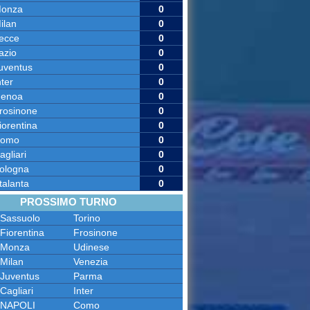
onza
0
ilan
0
ecce
0
azio
0
uventus
0
nter
0
enoa
0
rosinone
0
iorentina
0
omo
0
agliari
0
ologna
0
talanta
0
PROSSIMO TURNO
Sassuolo
Torino
Fiorentina
Frosinone
Monza
Udinese
Milan
Venezia
Juventus
Parma
Cagliari
Inter
NAPOLI
Como