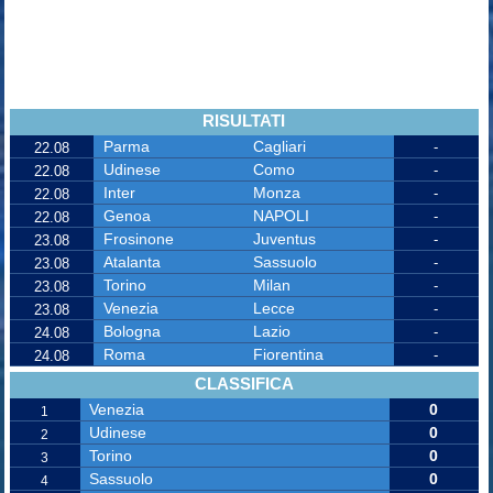
RISULTATI
Parma
Cagliari
-
22.08
Udinese
Como
-
22.08
Inter
Monza
-
22.08
Genoa
NAPOLI
-
22.08
Frosinone
Juventus
-
23.08
Atalanta
Sassuolo
-
23.08
Torino
Milan
-
23.08
Venezia
Lecce
-
23.08
Bologna
Lazio
-
24.08
Roma
Fiorentina
-
24.08
CLASSIFICA
Venezia
0
1
Udinese
0
2
Torino
0
3
Sassuolo
0
4