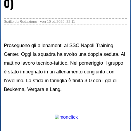
0)
Scritto da
Redazione
-
ven 10 ott 2025, 22:11
Proseguono gli allenamenti al SSC Napoli Training
Center. Oggi la squadra ha svolto una doppia seduta. Al
mattino lavoro tecnico-tattico. Nel pomeriggio il gruppo
è stato impegnato in un allenamento congiunto con
l'Avellino. La sfida in famiglia è finita 3-0 con i gol di
Beukema, Vergara e Lang.