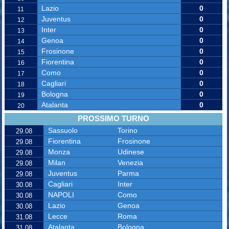
Lazio
0
11
Juventus
0
12
Inter
0
13
Genoa
0
14
Frosinone
0
15
Fiorentina
0
16
Como
0
17
Cagliari
0
18
Bologna
0
19
Atalanta
0
20
PROSSIMO TURNO
Sassuolo
Torino
29.08
Fiorentina
Frosinone
29.08
Monza
Udinese
29.08
Milan
Venezia
29.08
Juventus
Parma
29.08
Cagliari
Inter
30.08
NAPOLI
Como
30.08
Lazio
Genoa
30.08
Lecce
Roma
31.08
Atalanta
Bologna
31.08