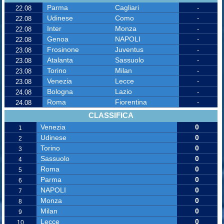
Parma
Cagliari
-
22.08
Udinese
Como
-
22.08
Inter
Monza
-
22.08
Genoa
NAPOLI
-
22.08
Frosinone
Juventus
-
23.08
Atalanta
Sassuolo
-
23.08
Torino
Milan
-
23.08
Venezia
Lecce
-
23.08
Bologna
Lazio
-
24.08
Roma
Fiorentina
-
24.08
CLASSIFICA
Venezia
0
1
Udinese
0
2
Torino
0
3
Sassuolo
0
4
Roma
0
5
Parma
0
6
NAPOLI
0
7
Monza
0
8
Milan
0
9
Lecce
0
10