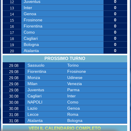
Juventus
0
12
Inter
0
13
Genoa
0
14
Frosinone
0
15
Fiorentina
0
16
Como
0
17
Cagliari
0
18
Bologna
0
19
Atalanta
0
20
PROSSIMO TURNO
Sassuolo
Torino
29.08
Fiorentina
Frosinone
29.08
Monza
Udinese
29.08
Milan
Venezia
29.08
Juventus
Parma
29.08
Cagliari
Inter
30.08
NAPOLI
Como
30.08
Lazio
Genoa
30.08
Lecce
Roma
31.08
Atalanta
Bologna
31.08
VEDI IL CALENDARIO COMPLETO