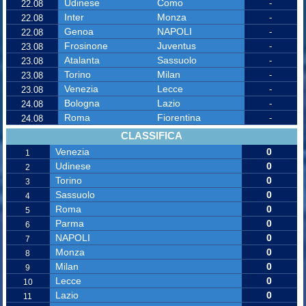
Udinese
Como
-
22.08
Inter
Monza
-
22.08
Genoa
NAPOLI
-
22.08
Frosinone
Juventus
-
23.08
Atalanta
Sassuolo
-
23.08
Torino
Milan
-
23.08
Venezia
Lecce
-
23.08
Bologna
Lazio
-
24.08
Roma
Fiorentina
-
24.08
CLASSIFICA
Venezia
0
1
Udinese
0
2
Torino
0
3
Sassuolo
0
4
Roma
0
5
Parma
0
6
NAPOLI
0
7
Monza
0
8
Milan
0
9
Lecce
0
10
Lazio
0
11