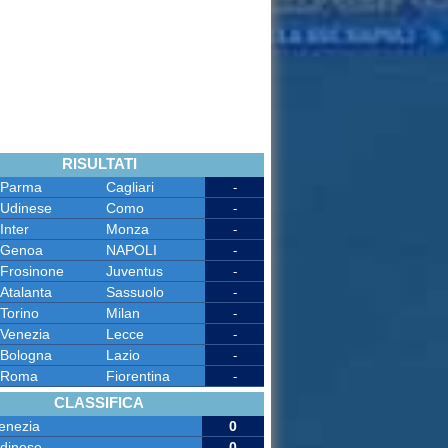
RISULTATI
Parma
Cagliari
-
Udinese
Como
-
Inter
Monza
-
Genoa
NAPOLI
-
Frosinone
Juventus
-
Atalanta
Sassuolo
-
Torino
Milan
-
Venezia
Lecce
-
Bologna
Lazio
-
Roma
Fiorentina
-
CLASSIFICA
enezia
0
dinese
0