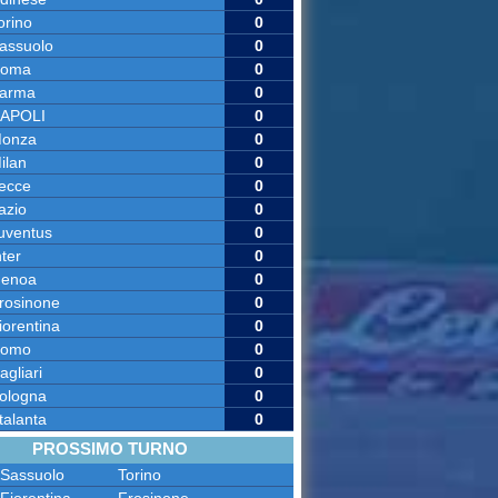
orino
0
assuolo
0
oma
0
arma
0
APOLI
0
onza
0
ilan
0
ecce
0
azio
0
uventus
0
nter
0
enoa
0
rosinone
0
iorentina
0
omo
0
agliari
0
ologna
0
talanta
0
PROSSIMO TURNO
Sassuolo
Torino