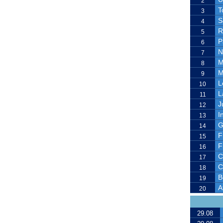
2
T
3
S
4
R
5
P
6
N
7
M
8
M
9
L
10
L
11
J
12
I
13
G
14
F
15
F
16
C
17
C
18
B
19
A
20
29.08