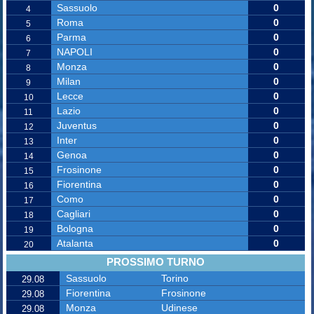
Sassuolo
0
4
Roma
0
5
Parma
0
6
NAPOLI
0
7
Monza
0
8
Milan
0
9
Lecce
0
10
Lazio
0
11
Juventus
0
12
Inter
0
13
Genoa
0
14
Frosinone
0
15
Fiorentina
0
16
Como
0
17
Cagliari
0
18
Bologna
0
19
Atalanta
0
20
PROSSIMO TURNO
Sassuolo
Torino
29.08
Fiorentina
Frosinone
29.08
Monza
Udinese
29.08