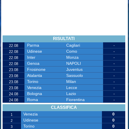
RISULTATI
Parma
Cagliari
-
22.08
Udinese
Como
-
22.08
Inter
Monza
-
22.08
Genoa
NAPOLI
-
22.08
Frosinone
Juventus
-
23.08
Atalanta
Sassuolo
-
23.08
Torino
Milan
-
23.08
Venezia
Lecce
-
23.08
Bologna
Lazio
-
24.08
Roma
Fiorentina
-
24.08
CLASSIFICA
Venezia
0
1
Udinese
0
2
Torino
0
3