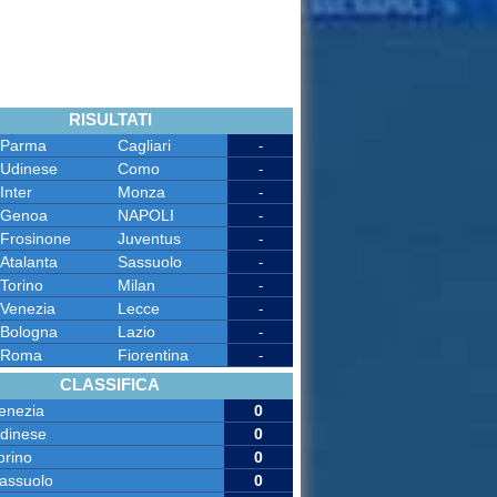
RISULTATI
Parma
Cagliari
-
Udinese
Como
-
Inter
Monza
-
Genoa
NAPOLI
-
Frosinone
Juventus
-
Atalanta
Sassuolo
-
Torino
Milan
-
Venezia
Lecce
-
Bologna
Lazio
-
Roma
Fiorentina
-
CLASSIFICA
enezia
0
dinese
0
orino
0
assuolo
0