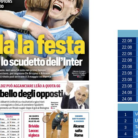
22.08
22.08
22.08
22.08
23.08
23.08
23.08
23.08
24.08
24.08
V
1
U
2
T
3
S
4