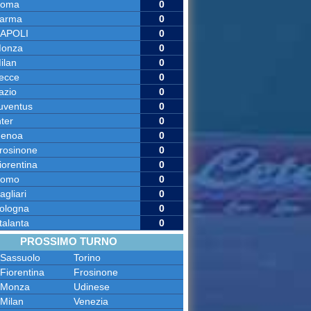
oma
0
arma
0
APOLI
0
onza
0
ilan
0
ecce
0
azio
0
uventus
0
nter
0
enoa
0
rosinone
0
iorentina
0
omo
0
agliari
0
ologna
0
talanta
0
PROSSIMO TURNO
Sassuolo
Torino
Fiorentina
Frosinone
Monza
Udinese
Milan
Venezia