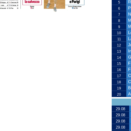
R
5
P
6
N
7
M
8
M
9
L
10
L
11
J
12
I
13
G
14
F
15
F
16
C
17
C
18
B
19
A
20
29.08
29.08
29.08
29.08