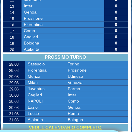
12
Inter
0
13
Genoa
0
14
Frosinone
0
15
Fiorentina
0
16
Como
0
17
Cagliari
0
18
Bologna
0
19
Atalanta
0
20
PROSSIMO TURNO
Sassuolo
Torino
29.08
Fiorentina
Frosinone
29.08
Monza
Udinese
29.08
Milan
Venezia
29.08
Juventus
Parma
29.08
Cagliari
Inter
30.08
NAPOLI
Como
30.08
Lazio
Genoa
30.08
Lecce
Roma
31.08
Atalanta
Bologna
31.08
VEDI IL CALENDARIO COMPLETO