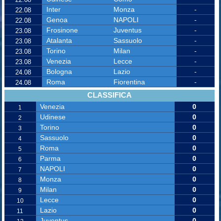
Inter
Monza
-
22.08
Genoa
NAPOLI
-
22.08
Frosinone
Juventus
-
23.08
Atalanta
Sassuolo
-
23.08
Torino
Milan
-
23.08
Venezia
Lecce
-
23.08
Bologna
Lazio
-
24.08
Roma
Fiorentina
-
24.08
CLASSIFICA
Venezia
0
1
Udinese
0
2
Torino
0
3
Sassuolo
0
4
Roma
0
5
Parma
0
6
NAPOLI
0
7
Monza
0
8
Milan
0
9
Lecce
0
10
Lazio
0
11
Juventus
0