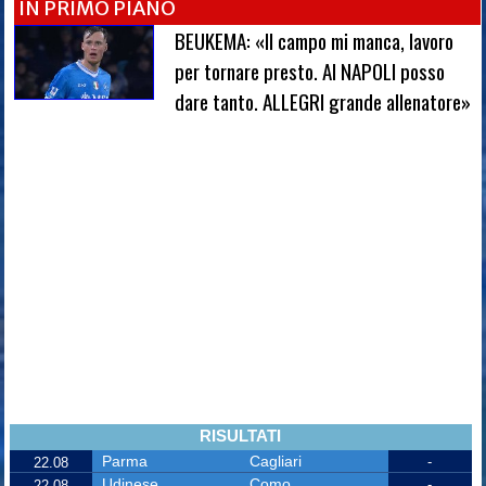
IN PRIMO PIANO
BEUKEMA: «Il campo mi manca, lavoro
per tornare presto. Al NAPOLI posso
dare tanto. ALLEGRI grande allenatore»
RISULTATI
Parma
Cagliari
-
22.08
Udinese
Como
-
22.08