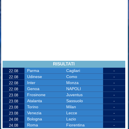
RISULTATI
Parma
Cagliari
-
22.08
Udinese
Como
-
22.08
Inter
Monza
-
22.08
Genoa
NAPOLI
-
22.08
Frosinone
Juventus
-
23.08
Atalanta
Sassuolo
-
23.08
Torino
Milan
-
23.08
Venezia
Lecce
-
23.08
Bologna
Lazio
-
24.08
Roma
Fiorentina
-
24.08