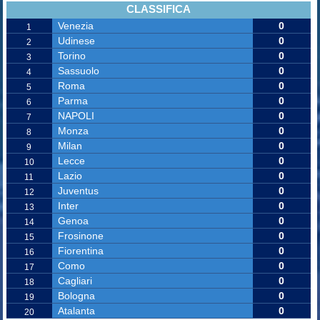
CLASSIFICA
Venezia
0
1
Udinese
0
2
Torino
0
3
Sassuolo
0
4
Roma
0
5
Parma
0
6
NAPOLI
0
7
Monza
0
8
Milan
0
9
Lecce
0
10
Lazio
0
11
Juventus
0
12
Inter
0
13
Genoa
0
14
Frosinone
0
15
Fiorentina
0
16
Como
0
17
Cagliari
0
18
Bologna
0
19
Atalanta
0
20