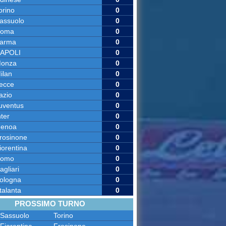
orino
0
assuolo
0
oma
0
arma
0
APOLI
0
onza
0
ilan
0
ecce
0
azio
0
uventus
0
nter
0
enoa
0
rosinone
0
iorentina
0
omo
0
agliari
0
ologna
0
talanta
0
PROSSIMO TURNO
Sassuolo
Torino