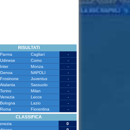
RISULTATI
Parma
Cagliari
-
Udinese
Como
-
Inter
Monza
-
Genoa
NAPOLI
-
Frosinone
Juventus
-
Atalanta
Sassuolo
-
Torino
Milan
-
Venezia
Lecce
-
Bologna
Lazio
-
Roma
Fiorentina
-
CLASSIFICA
enezia
0
dinese
0