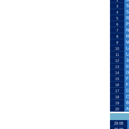
2
T
3
S
4
R
5
P
6
N
7
M
8
M
9
L
10
L
11
J
12
I
13
G
14
F
15
F
16
C
17
C
18
B
19
A
20
29.08