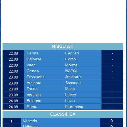
RISULTATI
Parma
Cagliari
-
22.08
Udinese
Como
-
22.08
Inter
Monza
-
22.08
Genoa
NAPOLI
-
22.08
Frosinone
Juventus
-
23.08
Atalanta
Sassuolo
-
23.08
Torino
Milan
-
23.08
Venezia
Lecce
-
23.08
Bologna
Lazio
-
24.08
Roma
Fiorentina
-
24.08
CLASSIFICA
Venezia
0
1
Udinese
0