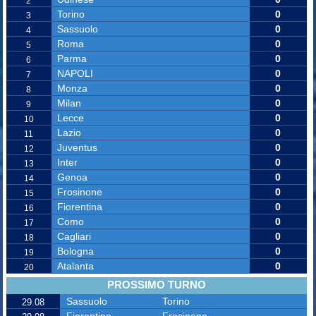
2
Torino
0
3
Sassuolo
0
4
Roma
0
5
Parma
0
6
NAPOLI
0
7
Monza
0
8
Milan
0
9
Lecce
0
10
Lazio
0
11
Juventus
0
12
Inter
0
13
Genoa
0
14
Frosinone
0
15
Fiorentina
0
16
Como
0
17
Cagliari
0
18
Bologna
0
19
Atalanta
0
20
PROSSIMO TURNO
Sassuolo
Torino
29.08