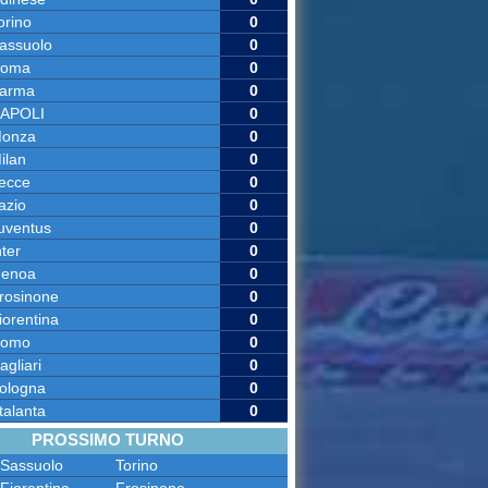
orino
0
assuolo
0
oma
0
arma
0
APOLI
0
onza
0
ilan
0
ecce
0
azio
0
uventus
0
nter
0
enoa
0
rosinone
0
iorentina
0
omo
0
agliari
0
ologna
0
talanta
0
PROSSIMO TURNO
Sassuolo
Torino