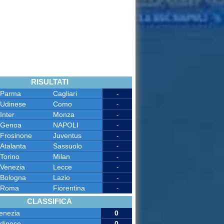
RISULTATI
Parma
Cagliari
-
Udinese
Como
-
Inter
Monza
-
Genoa
NAPOLI
-
Frosinone
Juventus
-
Atalanta
Sassuolo
-
Torino
Milan
-
Venezia
Lecce
-
Bologna
Lazio
-
Roma
Fiorentina
-
CLASSIFICA
enezia
0
dinese
0