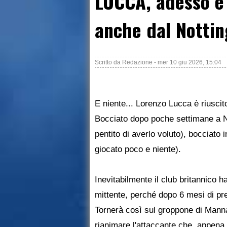
LUCCA, adesso è u
anche dal Notti
Scritto da
Redazione
-
mer 10 giu 2026, 15:04
E niente... Lorenzo Lucca è riuscito
Bocciato dopo poche settimane a N
pentito di averlo voluto), bocciato
giocato poco e niente).
Inevitabilmente il club britannico ha
mittente, perché dopo 6 mesi di pre
Tornerà così sul groppone di Manna
rianimare l'attaccante che, appena