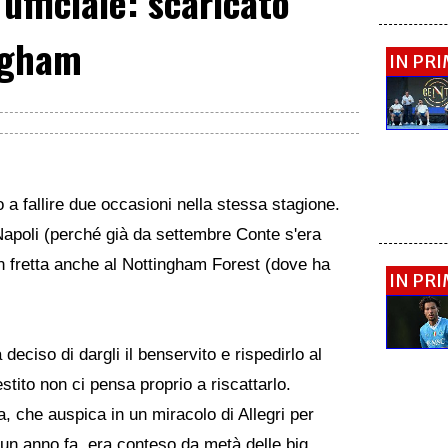
fficiale: scaricato
ngham
IN PR
 a fallire due occasioni nella stessa stagione.
apoli (perché già da settembre Conte s'era
 in fretta anche al Nottingham Forest (dove ha
IN PR
 deciso di dargli il benservito e rispedirlo al
stito non ci pensa proprio a riscattarlo.
, che auspica in un miracolo di Allegri per
 un anno fa, era conteso da metà delle big