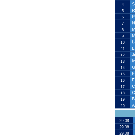
S
4
R
5
P
6
N
7
M
8
M
9
L
10
L
11
J
12
I
13
G
14
F
15
F
16
C
17
C
18
B
19
A
20
29.08
29.08
29.08