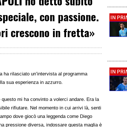
POLI ho detto subito
 speciale, con passione.
IN PR
sori crescono in fretta»
IN PR
 ha rilasciato un’intervista al programma
lla sua esperienza in azzurro.
e questo mi ha convinto a volerci andare. Era la
bile rifiutare. Nel momento in cui arrivi là, senti
l campo dove giocò una leggenda come Diego
a pressione diversa, indossare questa maglia è