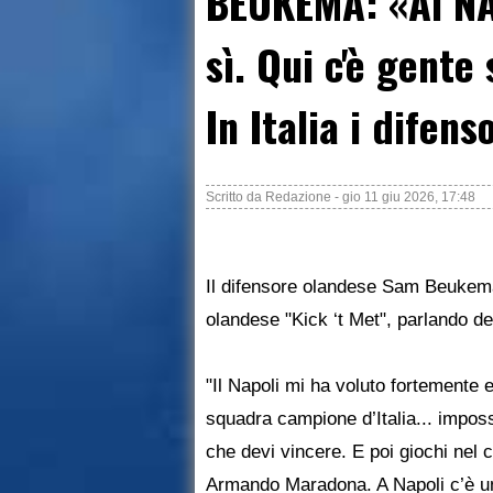
BEUKEMA: «Al NA
sì. Qui c'è gente
In Italia i difen
Scritto da
Redazione
-
gio 11 giu 2026, 17:48
Il difensore olandese Sam Beukema
olandese "Kick ‘t Met", parlando de
"Il Napoli mi ha voluto fortemente 
squadra campione d’Italia... impossi
che devi vincere. E poi giochi ne
Armando Maradona. A Napoli c’è un