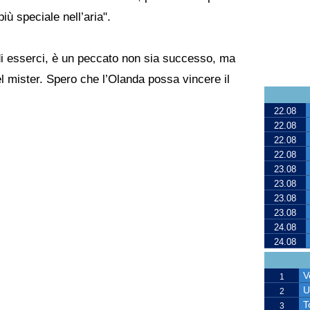
iù speciale nell’aria".
di esserci, è un peccato non sia successo, ma
l mister. Spero che l’Olanda possa vincere il
22.08
22.08
22.08
22.08
23.08
23.08
23.08
23.08
24.08
24.08
V
1
U
2
T
3