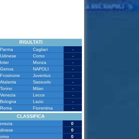
RISULTATI
Parma
Cagliari
-
Udinese
Como
-
Inter
Monza
-
Genoa
NAPOLI
-
Frosinone
Juventus
-
Atalanta
Sassuolo
-
Torino
Milan
-
Venezia
Lecce
-
Bologna
Lazio
-
Roma
Fiorentina
-
CLASSIFICA
enezia
0
dinese
0
orino
0