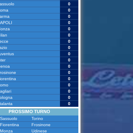
assuolo
0
oma
0
arma
0
APOLI
0
onza
0
ilan
0
ecce
0
azio
0
uventus
0
nter
0
enoa
0
rosinone
0
iorentina
0
omo
0
agliari
0
ologna
0
talanta
0
PROSSIMO TURNO
Sassuolo
Torino
Fiorentina
Frosinone
Monza
Udinese