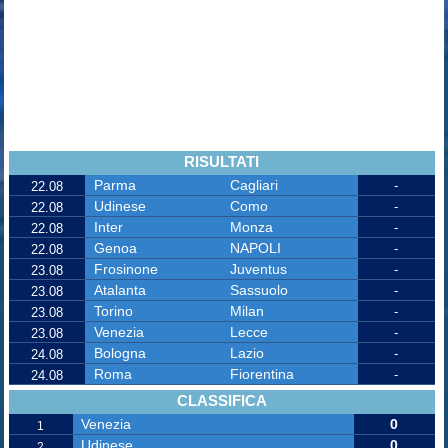
RISULTATI
Parma
Cagliari
-
22.08
Udinese
Como
-
22.08
Inter
Monza
-
22.08
Genoa
NAPOLI
-
22.08
Frosinone
Juventus
-
23.08
Atalanta
Sassuolo
-
23.08
Torino
Milan
-
23.08
Venezia
Lecce
-
23.08
Bologna
Lazio
-
24.08
Roma
Fiorentina
-
24.08
CLASSIFICA
Venezia
0
1
Udinese
0
2