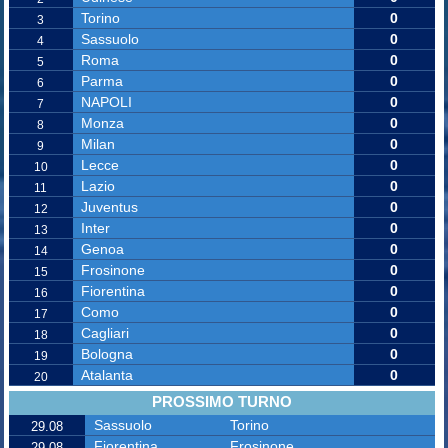
Torino
0
3
Sassuolo
0
4
Roma
0
5
Parma
0
6
NAPOLI
0
7
Monza
0
8
Milan
0
9
Lecce
0
10
Lazio
0
11
Juventus
0
12
Inter
0
13
Genoa
0
14
Frosinone
0
15
Fiorentina
0
16
Como
0
17
Cagliari
0
18
Bologna
0
19
Atalanta
0
20
PROSSIMO TURNO
Sassuolo
Torino
29.08
Fiorentina
Frosinone
29.08