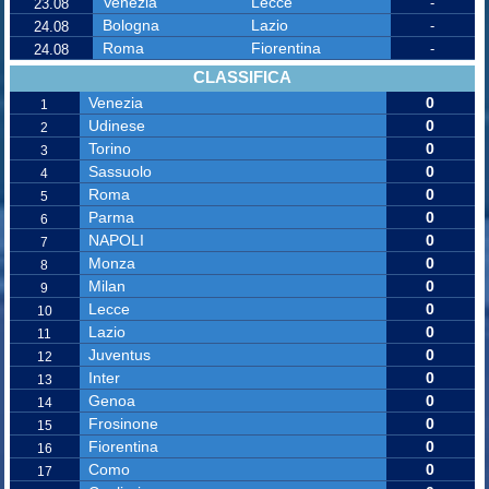
Venezia
Lecce
-
23.08
Bologna
Lazio
-
24.08
Roma
Fiorentina
-
24.08
CLASSIFICA
Venezia
0
1
Udinese
0
2
Torino
0
3
Sassuolo
0
4
Roma
0
5
Parma
0
6
NAPOLI
0
7
Monza
0
8
Milan
0
9
Lecce
0
10
Lazio
0
11
Juventus
0
12
Inter
0
13
Genoa
0
14
Frosinone
0
15
Fiorentina
0
16
Como
0
17