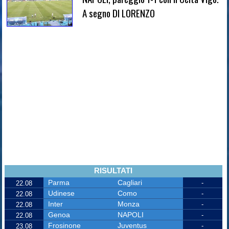
A segno DI LORENZO
RISULTATI
Parma
Cagliari
-
22.08
Udinese
Como
-
22.08
Inter
Monza
-
22.08
Genoa
NAPOLI
-
22.08
Frosinone
Juventus
-
23.08