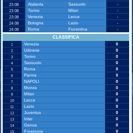
Atalanta
Sassuolo
-
23.08
Torino
Milan
-
23.08
Venezia
Lecce
-
23.08
Bologna
Lazio
-
24.08
Roma
Fiorentina
-
24.08
CLASSIFICA
Venezia
0
1
Udinese
0
2
Torino
0
3
Sassuolo
0
4
Roma
0
5
Parma
0
6
NAPOLI
0
7
Monza
0
8
Milan
0
9
Lecce
0
10
Lazio
0
11
Juventus
0
12
Inter
0
13
Genoa
0
14
Frosinone
0
15