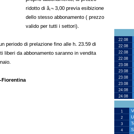
ridotto di â‚¬ 3,00 previa esibizione
dello stesso abbonamento ( prezzo
valido per tutti i settori).
22.08
un periodo di prelazione fino alle h. 23.59 di
22.08
22.08
tti liberi da abbonamento saranno in vendita
22.08
naio.
23.08
23.08
23.08
i-Fiorentina
23.08
24.08
24.08
V
1
U
2
T
3
S
4