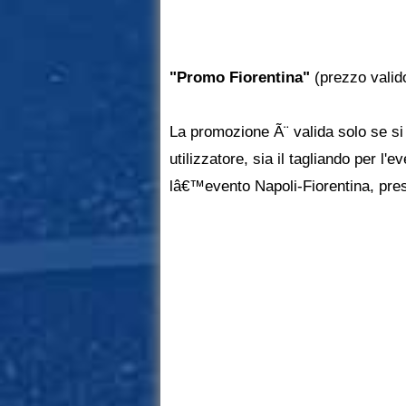
"Promo Fiorentina"
(prezzo valido 
La promozione Ã¨ valida solo se si
utilizzatore, sia il tagliando per l'
lâ€™evento Napoli-Fiorentina, presso