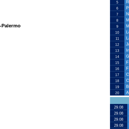
R
5
P
6
N
7
M
8
i-Palermo
M
9
L
10
L
11
J
12
I
13
G
14
F
15
F
16
C
17
C
18
B
19
A
20
29.08
29.08
29.08
29.08