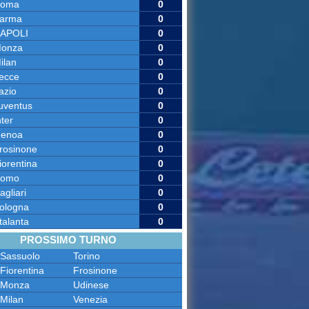
oma
0
arma
0
APOLI
0
onza
0
ilan
0
ecce
0
azio
0
uventus
0
nter
0
enoa
0
rosinone
0
iorentina
0
omo
0
agliari
0
ologna
0
talanta
0
PROSSIMO TURNO
Sassuolo
Torino
Fiorentina
Frosinone
Monza
Udinese
Milan
Venezia