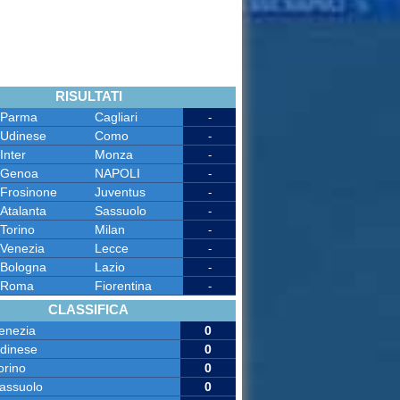
RISULTATI
Parma
Cagliari
-
Udinese
Como
-
Inter
Monza
-
Genoa
NAPOLI
-
Frosinone
Juventus
-
Atalanta
Sassuolo
-
Torino
Milan
-
Venezia
Lecce
-
Bologna
Lazio
-
Roma
Fiorentina
-
CLASSIFICA
enezia
0
dinese
0
orino
0
assuolo
0