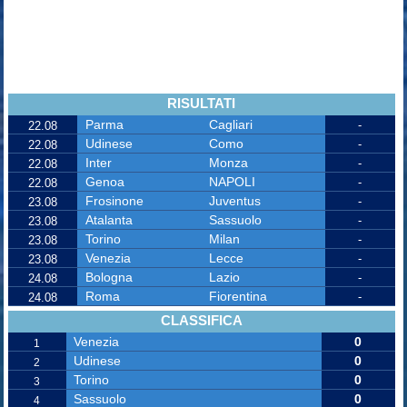
RISULTATI
Parma
Cagliari
-
22.08
Udinese
Como
-
22.08
Inter
Monza
-
22.08
Genoa
NAPOLI
-
22.08
Frosinone
Juventus
-
23.08
Atalanta
Sassuolo
-
23.08
Torino
Milan
-
23.08
Venezia
Lecce
-
23.08
Bologna
Lazio
-
24.08
Roma
Fiorentina
-
24.08
CLASSIFICA
Venezia
0
1
Udinese
0
2
Torino
0
3
Sassuolo
0
4