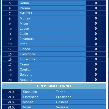
Roma
0
5
Parma
0
6
NAPOLI
0
7
Monza
0
8
Milan
0
9
Lecce
0
10
Lazio
0
11
Juventus
0
12
Inter
0
13
Genoa
0
14
Frosinone
0
15
Fiorentina
0
16
Como
0
17
Cagliari
0
18
Bologna
0
19
Atalanta
0
20
PROSSIMO TURNO
Sassuolo
Torino
29.08
Fiorentina
Frosinone
29.08
Monza
Udinese
29.08
Milan
Venezia
29.08