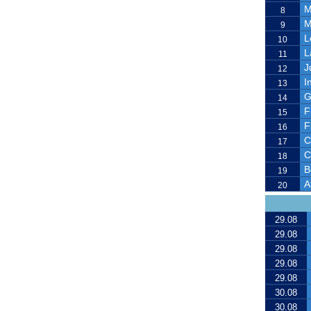
M
8
M
9
L
10
L
11
J
12
I
13
G
14
F
15
F
16
C
17
C
18
B
19
A
20
29.08
29.08
29.08
29.08
29.08
30.08
30.08