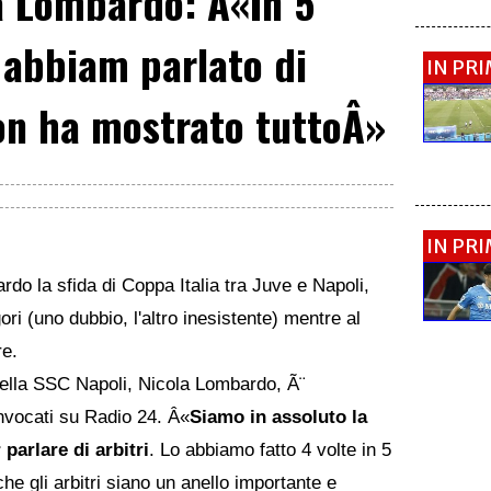
a Lombardo: Â«In 5
e abbiam parlato di
IN PR
non ha mostrato tuttoÂ»
IN PR
do la sfida di Coppa Italia tra Juve e Napoli,
ori (uno dubbio, l'altro inesistente) mentre al
re.
 della SSC Napoli, Nicola Lombardo, Ã¨
onvocati su Radio 24. Â«
Siamo in assoluto la
parlare di arbitri
. Lo abbiamo fatto 4 volte in 5
e gli arbitri siano un anello importante e