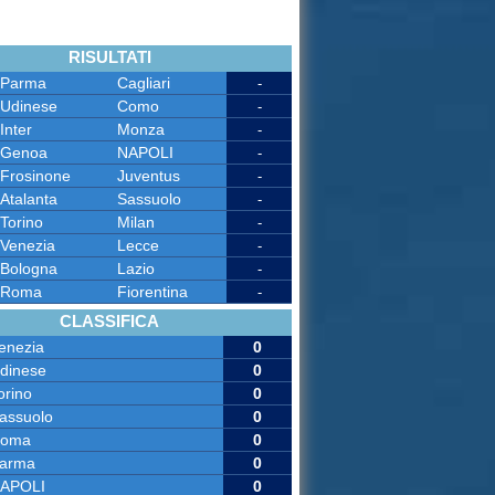
RISULTATI
Parma
Cagliari
-
Udinese
Como
-
Inter
Monza
-
Genoa
NAPOLI
-
Frosinone
Juventus
-
Atalanta
Sassuolo
-
Torino
Milan
-
Venezia
Lecce
-
Bologna
Lazio
-
Roma
Fiorentina
-
CLASSIFICA
enezia
0
dinese
0
orino
0
assuolo
0
oma
0
arma
0
APOLI
0