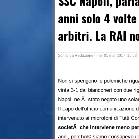
SSC Napoli, parl
anni solo 4 volt
arbitri. La RAI 
Scritto da
Redazione
-
mer 01 mar 2017, 15:53
Non si spengono le polemiche riguar
vinta 3-1 dai bianconeri con due rig
Napoli ne Ã¨ stato negato uno sola
Il capo dell'ufficio comunicazione
intervenuto ai microfoni di Tutti C
societÃ che interviene meno per 
anni, perchÃ© siamo consapevoli ch