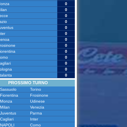
onza
0
ilan
0
ecce
0
azio
0
uventus
0
nter
0
enoa
0
rosinone
0
iorentina
0
omo
0
agliari
0
ologna
0
talanta
0
PROSSIMO TURNO
Sassuolo
Torino
Fiorentina
Frosinone
Monza
Udinese
Milan
Venezia
Juventus
Parma
Cagliari
Inter
NAPOLI
Como