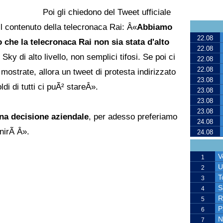
Poi gli chiedono del Tweet ufficiale
il contenuto della telecronaca Rai: Â«
Abbiamo
22.08
o che la telecronaca Rai non sia stata d'alto
22.08
Sky di alto livello, non semplici tifosi. Se poi ci
22.08
22.08
ostrate, allora un tweet di protesta indirizzato
23.08
di di tutti ci puÃ² stareÂ».
23.08
23.08
23.08
na decisione aziendale
, per adesso preferiamo
24.08
inirÃ Â».
24.08
V
1
U
2
T
3
S
4
R
5
P
6
N
7