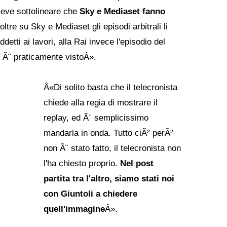
meve sottolineare che
Sky e Mediaset fanno
noltre su Sky e Mediaset gli episodi arbitrali li
etti ai lavori, alla Rai invece l'episodio del
si Ã¨ praticamente vistoÂ».
Â«Di solito basta che il telecronista
chiede alla regia di mostrare il
replay, ed Ã¨ semplicissimo
mandarla in onda. Tutto ciÃ² perÃ²
non Ã¨ stato fatto, il telecronista non
l'ha chiesto proprio.
Nel post
partita tra l'altro, siamo stati noi
con Giuntoli a chiedere
quell'immagine
Â».