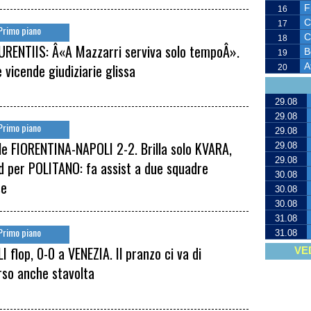
F
16
C
17
Primo piano
C
18
URENTIIS: Â«A Mazzarri serviva solo tempoÂ».
B
19
e vicende giudiziarie glissa
A
20
29.08
29.08
Primo piano
29.08
le FIORENTINA-NAPOLI 2-2. Brilla solo KVARA,
29.08
29.08
d per POLITANO: fa assist a due squadre
30.08
se
30.08
30.08
31.08
Primo piano
31.08
 flop, 0-0 a VENEZIA. Il pranzo ci va di
VE
rso anche stavolta