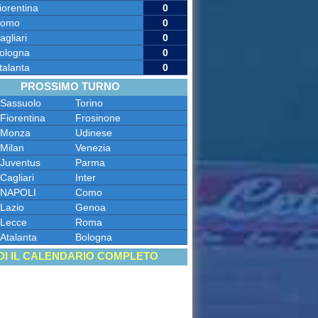
iorentina
0
omo
0
agliari
0
ologna
0
talanta
0
PROSSIMO TURNO
Sassuolo
Torino
Fiorentina
Frosinone
Monza
Udinese
Milan
Venezia
Juventus
Parma
Cagliari
Inter
NAPOLI
Como
Lazio
Genoa
Lecce
Roma
Atalanta
Bologna
DI IL CALENDARIO COMPLETO