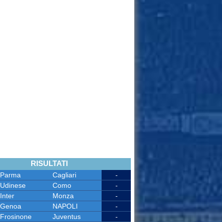
RISULTATI
Parma
Cagliari
-
Udinese
Como
-
Inter
Monza
-
Genoa
NAPOLI
-
Frosinone
Juventus
-