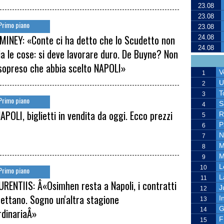
23.08
23.08
Primo piano
23.08
INEY: «Conte ci ha detto che lo Scudetto non
24.08
24.08
a le cose: si deve lavorare duro. De Buyne? Non
sopreso che abbia scelto NAPOLI»
V
1
U
2
T
3
Primo piano
S
4
APOLI, biglietti in vendita da oggi. Ecco prezzi
R
5
P
6
N
7
M
8
M
9
L
10
Primo piano
L
11
URENTIIS: Â«Osimhen resta a Napoli, i contratti
J
12
spettano. Sogno un'altra stagione
I
13
G
rdinariaÂ»
14
F
15