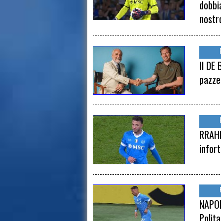
dobbi
nostr
Il DE
pazze
RRAHM
infor
NAPOL
Polit