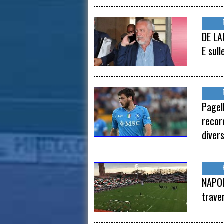
DE LA
E sull
Pagel
recor
diver
NAPOLI
trave