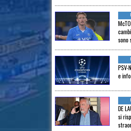
McTOM
cambi
sono 
PSV-N
e info
DE LA
si ri
strao