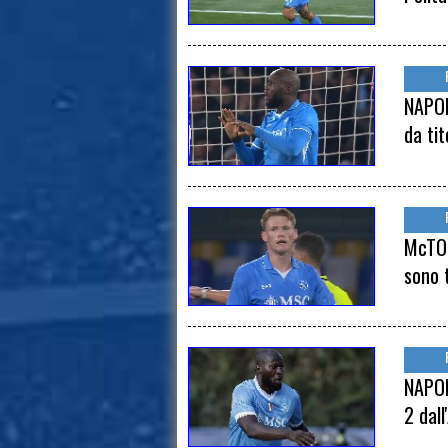
NAPOL
da tit
McTOM
sono 
NAPOL
2 dall