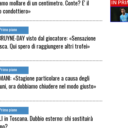
amo mollare di un centimetro. Conte? E' il
IN PR
o condottiero»
Primo piano
 BRUYNE-DAY visto dal giocatore: «Sensazione
sca. Qui spero di raggiungere altri trofei»
Primo piano
ANI: «Stagione particolare a causa degli
tuni, ora dobbiamo chiudere nel modo giusto»
Primo piano
I in Toscana. Dubbio esterno: chi sostituirà
ano?