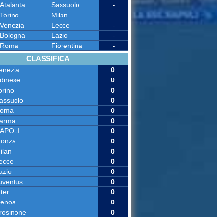
Atalanta
Sassuolo
-
Torino
Milan
-
Venezia
Lecce
-
Bologna
Lazio
-
Roma
Fiorentina
-
CLASSIFICA
enezia
0
dinese
0
orino
0
assuolo
0
oma
0
arma
0
APOLI
0
onza
0
ilan
0
ecce
0
azio
0
uventus
0
nter
0
enoa
0
rosinone
0