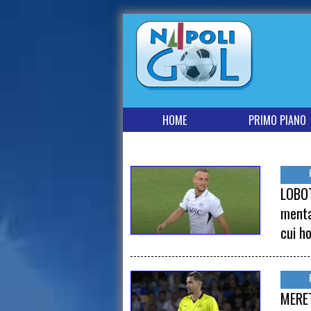
HOME
PRIMO PIANO
LOBOT
menta
cui h
MERET