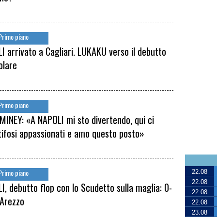
Primo piano
I arrivato a Cagliari. LUKAKU verso il debutto
olare
Primo piano
INEY: «A NAPOLI mi sto divertendo, qui ci
tifosi appassionati e amo questo posto»
Primo piano
22.08
22.08
I, debutto flop con lo Scudetto sulla maglia: 0-
22.08
'Arezzo
22.08
23.08