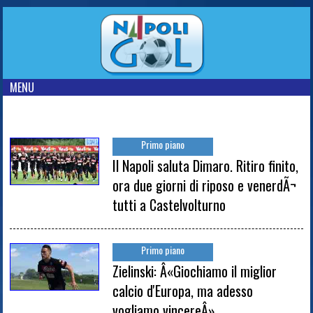
MENU
Primo piano
Il Napoli saluta Dimaro. Ritiro finito,
ora due giorni di riposo e venerdÃ¬
tutti a Castelvolturno
Primo piano
Zielinski: Â«Giochiamo il miglior
calcio d'Europa, ma adesso
vogliamo vincereÂ»