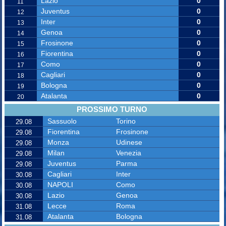
Lazio
0
11
Juventus
0
12
Inter
0
13
Genoa
0
14
Frosinone
0
15
Fiorentina
0
16
Como
0
17
Cagliari
0
18
Bologna
0
19
Atalanta
0
20
PROSSIMO TURNO
Sassuolo
Torino
29.08
Fiorentina
Frosinone
29.08
Monza
Udinese
29.08
Milan
Venezia
29.08
Juventus
Parma
29.08
Cagliari
Inter
30.08
NAPOLI
Como
30.08
Lazio
Genoa
30.08
Lecce
Roma
31.08
Atalanta
Bologna
31.08