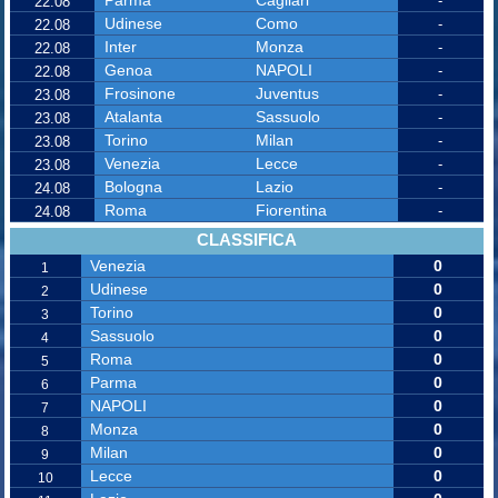
-
22.08
Udinese
Como
-
22.08
Inter
Monza
-
22.08
Genoa
NAPOLI
-
22.08
Frosinone
Juventus
-
23.08
Atalanta
Sassuolo
-
23.08
Torino
Milan
-
23.08
Venezia
Lecce
-
23.08
Bologna
Lazio
-
24.08
Roma
Fiorentina
-
24.08
CLASSIFICA
Venezia
0
1
Udinese
0
2
Torino
0
3
Sassuolo
0
4
Roma
0
5
Parma
0
6
NAPOLI
0
7
Monza
0
8
Milan
0
9
Lecce
0
10