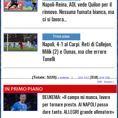
Napoli-Reina, ADL vede Quilon per il
rinnovo. Nessuna fumata bianca, ma
ci si lavora...
Primo piano
Napoli, 4-1 al Carpi. Reti di Callejon,
Milik (2) e Ounas, ma che errore
Tonelli
(Totale: 5220)
...
[
318
]
...
« Indietro
1
316
317
319
320
348
Avanti »
IN PRIMO PIANO
BEUKEMA: «Il campo mi manca, lavoro
per tornare presto. Al NAPOLI posso
dare tanto. ALLEGRI grande allenatore»