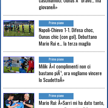
caschiamoci. Ounas Ã¨ bravo... ma
giovaneÂ»
Primo piano
Napoli-Chievo 1-1. Difesa choc,
Ounas chic (con gol). Debuttano
Mario Rui e... la terza maglia
Primo piano
Milik: Â«I complimenti non ci
bastano piÃ¹, ora vogliamo vincere
lo ScudettoÂ»
Primo piano
Mario Rui: Â«Sarri mi ha dato tanto,