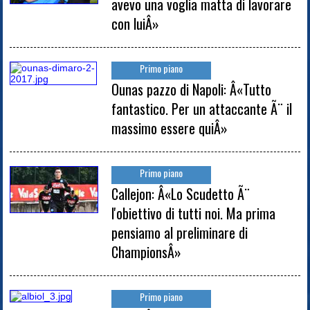
avevo una voglia matta di lavorare
con luiÂ»
Primo piano
Ounas pazzo di Napoli: Â«Tutto
fantastico. Per un attaccante Ã¨ il
massimo essere quiÂ»
Primo piano
Callejon: Â«Lo Scudetto Ã¨
l'obiettivo di tutti noi. Ma prima
pensiamo al preliminare di
ChampionsÂ»
Primo piano