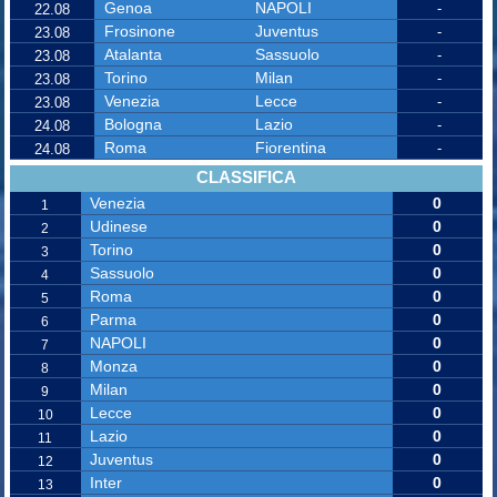
Genoa
NAPOLI
-
22.08
Frosinone
Juventus
-
23.08
Atalanta
Sassuolo
-
23.08
Torino
Milan
-
23.08
Venezia
Lecce
-
23.08
Bologna
Lazio
-
24.08
Roma
Fiorentina
-
24.08
CLASSIFICA
Venezia
0
1
Udinese
0
2
Torino
0
3
Sassuolo
0
4
Roma
0
5
Parma
0
6
NAPOLI
0
7
Monza
0
8
Milan
0
9
Lecce
0
10
Lazio
0
11
Juventus
0
12
Inter
0
13