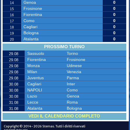
Genoa
0
14
Frosinone
0
15
Fiorentina
0
16
Como
0
17
Cagliari
0
18
Bologna
0
19
Atalanta
0
20
PROSSIMO TURNO
Sassuolo
Torino
29.08
Fiorentina
Frosinone
29.08
Monza
Udinese
29.08
Milan
Venezia
29.08
Juventus
Parma
29.08
Cagliari
Inter
30.08
NAPOLI
Como
30.08
Lazio
Genoa
30.08
Lecce
Roma
31.08
Atalanta
Bologna
31.08
VEDI IL CALENDARIO COMPLETO
Copyright © 2014-2026 Stemas. Tutti i diritti riservati