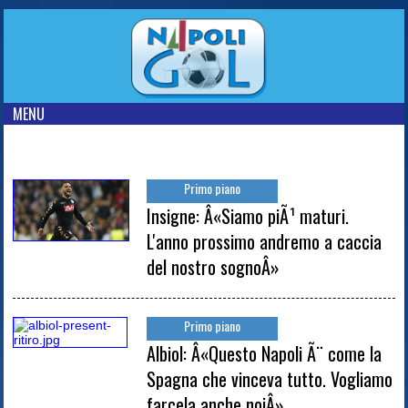
MENU
Primo piano
Insigne: Â«Siamo piÃ¹ maturi.
L'anno prossimo andremo a caccia
del nostro sognoÂ»
Primo piano
Albiol: Â«Questo Napoli Ã¨ come la
Spagna che vinceva tutto. Vogliamo
farcela anche noiÂ»