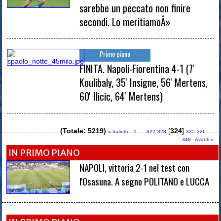
sarebbe un peccato non finire
secondi. Lo meritiamoÂ»
Primo piano
FINITA. Napoli-Fiorentina 4-1 (7'
Koulibaly, 35' Insigne, 56' Mertens,
60' Ilicic, 64' Mertens)
(Totale: 5219)
...
[
324
]
...
« Indietro
1
322
323
325
326
348
Avanti »
IN PRIMO PIANO
NAPOLI, vittoria 2-1 nel test con
l'Osasuna. A segno POLITANO e LUCCA