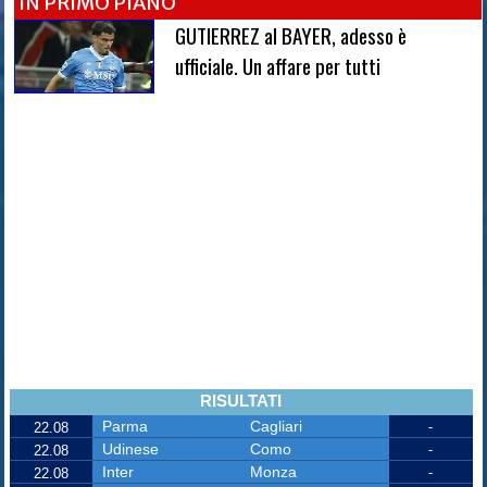
IN PRIMO PIANO
GUTIERREZ al BAYER, adesso è
ufficiale. Un affare per tutti
RISULTATI
Parma
Cagliari
-
22.08
Udinese
Como
-
22.08
Inter
Monza
-
22.08