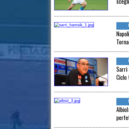
scegli
Napol
Torna
Sarri
Ciclo 
Albiol
perfe