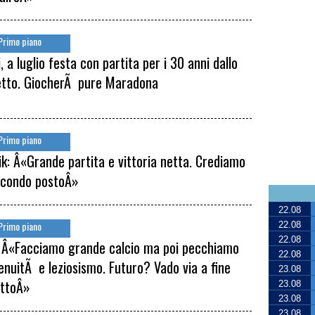
Primo piano
, a luglio festa con partita per i 30 anni dallo
tto. GiocherÃ pure Maradona
Primo piano
k: Â«Grande partita e vittoria netta. Crediamo
econdo postoÂ»
22.08
Primo piano
22.08
22.08
: Â«Facciamo grande calcio ma poi pecchiamo
22.08
genuitÃ e leziosismo. Futuro? Vado via a fine
23.08
ttoÂ»
23.08
23.08
23.08