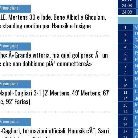
24.08
Primo piano
24.08
LE. Mertens 30 e lode. Bene Albiol e Ghoulam,
e standing ovation per Hamsik e Insigne
V
1
U
2
T
3
Primo piano
S
4
nho: Â«Grande vittoria, ma quel gol preso Ã¨ un
R
5
P
6
e che non dobbiamo piÃ¹ commettereÂ»
N
7
M
8
M
9
Primo piano
L
10
Napoli-Cagliari 3-1 (2' Mertens, 49' Mertens, 67'
L
11
J
12
e, 92' Farias)
I
13
G
14
F
15
Primo piano
F
16
-Cagliari, formazioni ufficiali. Hamsik c'Ã¨, Sarri
C
17
C
18