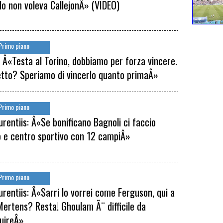
llo non voleva CallejonÂ» (VIDEO)
Primo piano
: Â«Testa al Torino, dobbiamo per forza vincere.
tto? Speriamo di vincerlo quanto primaÂ»
Primo piano
urentiis: Â«Se bonificano Bagnoli ci faccio
o e centro sportivo con 12 campiÂ»
Primo piano
urentiis: Â«Sarri lo vorrei come Ferguson, qui a
 Mertens? Resta! Ghoulam Ã¨ difficile da
tuireÂ»