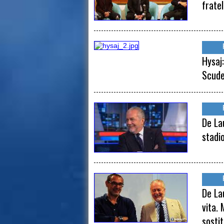
frate
Hysaj
Scude
De La
stadi
De La
vita.
sosti