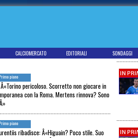
CALCIOMERCATO
EDITORIALI
SONDAGGI
IN PR
Primo piano
: Â«Torino pericoloso. Scorretto non giocare in
mporanea con la Roma. Mertens rinnova? Sono
eÂ»
Primo piano
urentiis ribadisce: Â«Higuain? Poco stile. Suo
IN PR