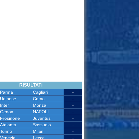
RISULTATI
Parma
Cagliari
-
Udinese
Como
-
Inter
Monza
-
Genoa
NAPOLI
-
Frosinone
Juventus
-
Atalanta
Sassuolo
-
Torino
Milan
-
Venezia
Lecce
-