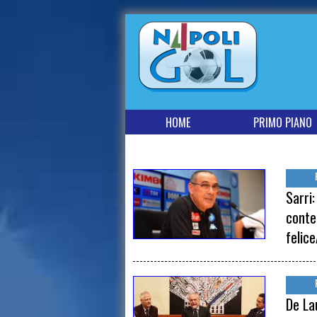
HOME
PRIMO PIANO
Sarri
conte
felic
De La