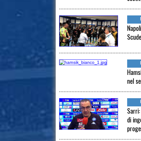
Napoli
Scude
Hamsi
nel s
Sarri
di in
proge