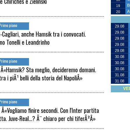
e Chiriches e Zielinski
B
19
A
20
Primo piano
29.08
i-Cagliari, anche Hamsik tra i convocati.
29.08
29.08
no Tonelli e Leandrinho
29.08
29.08
30.08
Primo piano
30.08
: Â«Hamsik? Sta meglio, decideremo domani.
30.08
31.08
tra i piÃ¹ belli della storia del NapoliÂ»
31.08
VE
Primo piano
: Â«Vogliamo finire secondi. Con l'Inter partita
tta. Juve-Real...? Ã¨ chiaro per chi tiferÃ²Â»