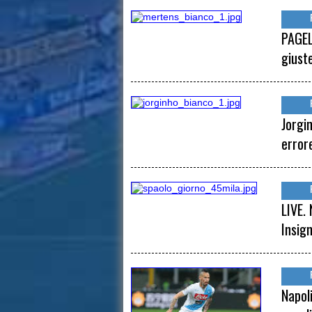
PAGEL
giust
Jorgi
error
LIVE. 
Insign
Napoli