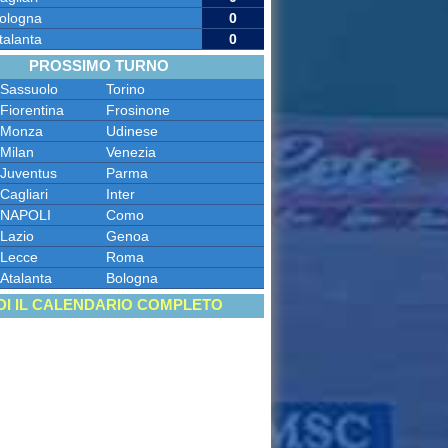
ologna
0
talanta
0
PROSSIMO TURNO
Sassuolo
Torino
Fiorentina
Frosinone
Monza
Udinese
Milan
Venezia
Juventus
Parma
Cagliari
Inter
NAPOLI
Como
Lazio
Genoa
Lecce
Roma
Atalanta
Bologna
DI IL CALENDARIO COMPLETO