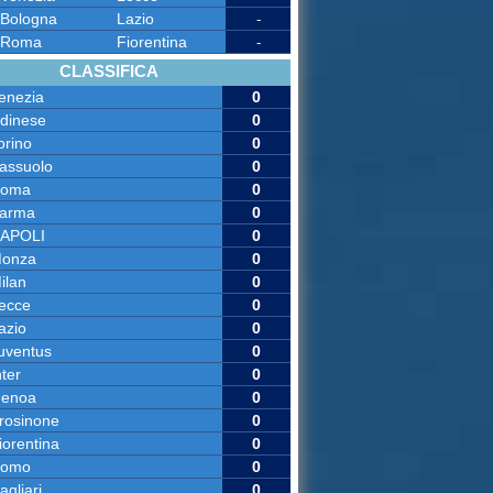
Bologna
Lazio
-
Roma
Fiorentina
-
CLASSIFICA
enezia
0
dinese
0
orino
0
assuolo
0
oma
0
arma
0
APOLI
0
onza
0
ilan
0
ecce
0
azio
0
uventus
0
nter
0
enoa
0
rosinone
0
iorentina
0
omo
0
agliari
0