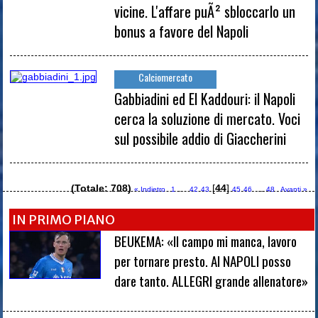
vicine. L'affare puÃ² sbloccarlo un
bonus a favore del Napoli
Calciomercato
Gabbiadini ed El Kaddouri: il Napoli
cerca la soluzione di mercato. Voci
sul possibile addio di Giaccherini
(Totale: 708)
...
[
44
]
...
« Indietro
1
42
43
45
46
48
Avanti »
IN PRIMO PIANO
BEUKEMA: «Il campo mi manca, lavoro
per tornare presto. Al NAPOLI posso
dare tanto. ALLEGRI grande allenatore»