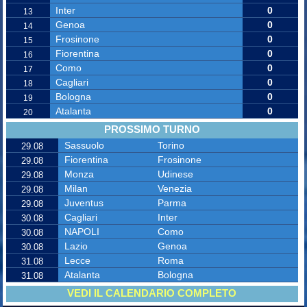
Inter
0
13
Genoa
0
14
Frosinone
0
15
Fiorentina
0
16
Como
0
17
Cagliari
0
18
Bologna
0
19
Atalanta
0
20
PROSSIMO TURNO
Sassuolo
Torino
29.08
Fiorentina
Frosinone
29.08
Monza
Udinese
29.08
Milan
Venezia
29.08
Juventus
Parma
29.08
Cagliari
Inter
30.08
NAPOLI
Como
30.08
Lazio
Genoa
30.08
Lecce
Roma
31.08
Atalanta
Bologna
31.08
VEDI IL CALENDARIO COMPLETO