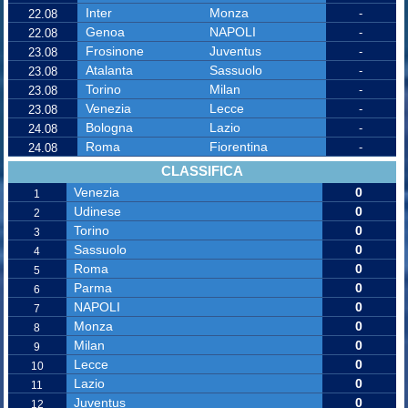
Inter
Monza
-
22.08
Genoa
NAPOLI
-
22.08
Frosinone
Juventus
-
23.08
Atalanta
Sassuolo
-
23.08
Torino
Milan
-
23.08
Venezia
Lecce
-
23.08
Bologna
Lazio
-
24.08
Roma
Fiorentina
-
24.08
CLASSIFICA
Venezia
0
1
Udinese
0
2
Torino
0
3
Sassuolo
0
4
Roma
0
5
Parma
0
6
NAPOLI
0
7
Monza
0
8
Milan
0
9
Lecce
0
10
Lazio
0
11
Juventus
0
12