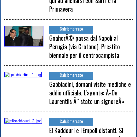
qui ad allenarsi con Sarri e la
Primavera
Calciomercato
GnahorÃ© passa dal Napoli al
Perugia (via Crotone). Prestito
biennale per il centrocampista
Calciomercato
Gabbiadini, domani visite mediche e
addio ufficiale. L'agente: Â«De
Laurentiis Ã¨ stato un signoreÂ»
Calciomercato
El Kaddouri e l'Empoli distanti. Si