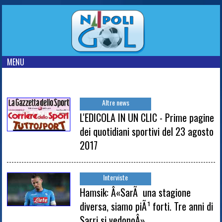
MENU
Altre news
L'EDICOLA IN UN CLIC - Prime pagine
dei quotidiani sportivi del 23 agosto
2017
Interviste
Hamsik: Â«SarÃ una stagione
diversa, siamo piÃ¹ forti. Tre anni di
Sarri si vedonoÂ»