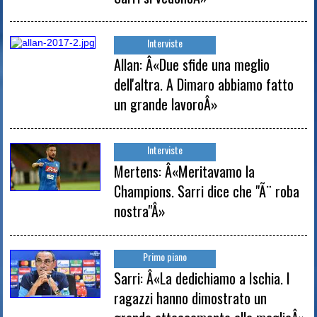
Interviste
Allan: Â«Due sfide una meglio
dell'altra. A Dimaro abbiamo fatto
un grande lavoroÂ»
Interviste
Mertens: Â«Meritavamo la
Champions. Sarri dice che "Ã¨ roba
nostra"Â»
Primo piano
Sarri: Â«La dedichiamo a Ischia. I
ragazzi hanno dimostrato un