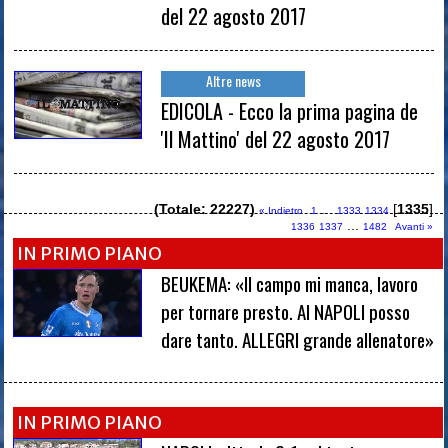
del 22 agosto 2017
Altre news
EDICOLA - Ecco la prima pagina de
'Il Mattino' del 22 agosto 2017
(Totale: 22227)
...
[
1335
]
« Indietro
1
1333
1334
...
1336
1337
1482
Avanti »
IN PRIMO PIANO
BEUKEMA: «Il campo mi manca, lavoro
per tornare presto. Al NAPOLI posso
dare tanto. ALLEGRI grande allenatore»
IN PRIMO PIANO