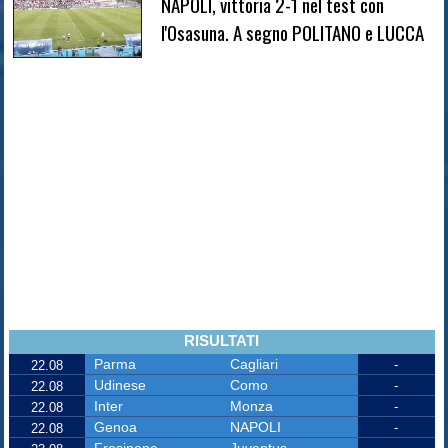
NAPOLI, vittoria 2-1 nel test con
l'Osasuna. A segno POLITANO e LUCCA
RISULTATI
Parma
Cagliari
-
22.08
Udinese
Como
-
22.08
Inter
Monza
-
22.08
Genoa
NAPOLI
-
22.08
Frosinone
Juventus