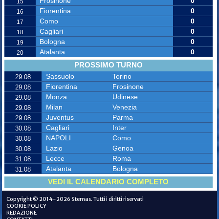
Frosinone
0
15
Fiorentina
0
16
Como
0
17
Cagliari
0
18
Bologna
0
19
Atalanta
0
20
PROSSIMO TURNO
Sassuolo
Torino
29.08
Fiorentina
Frosinone
29.08
Monza
Udinese
29.08
Milan
Venezia
29.08
Juventus
Parma
29.08
Cagliari
Inter
30.08
NAPOLI
Como
30.08
Lazio
Genoa
30.08
Lecce
Roma
31.08
Atalanta
Bologna
31.08
VEDI IL CALENDARIO COMPLETO
Copyright © 2014-2026 Stemas. Tutti i diritti riservati
COOKIE POLICY
REDAZIONE