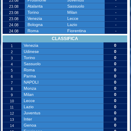
-
23.08
Atalanta
Sassuolo
-
23.08
Torino
Milan
-
23.08
Venezia
Lecce
-
23.08
Bologna
Lazio
-
24.08
Roma
Fiorentina
-
24.08
CLASSIFICA
Venezia
0
1
Udinese
0
2
Torino
0
3
Sassuolo
0
4
Roma
0
5
Parma
0
6
NAPOLI
0
7
Monza
0
8
Milan
0
9
Lecce
0
10
Lazio
0
11
Juventus
0
12
Inter
0
13
Genoa
0
14