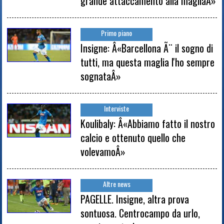
grande attaccamento alla magliaÂ»
Primo piano
Insigne: Â«Barcellona Ã¨ il sogno di
tutti, ma questa maglia l'ho sempre
sognataÂ»
Interviste
Koulibaly: Â«Abbiamo fatto il nostro
calcio e ottenuto quello che
volevamoÂ»
Altre news
PAGELLE. Insigne, altra prova
sontuosa. Centrocampo da urlo,